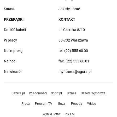
Sauna
Jak się ubrać
PRZEKĄSKI
KONTAKT
Do 100 kalorii
ul. Czerska 8/10
W pracy
00-732 Warszawa
Na imprezę
tel. (22) 555 60 00
Na noc
fax. (22) 555 60 01
Na wieczór
myfitness@agora.pl
Gazeta.pl
Wiadomości
Sport.pl
Biznes
Gazeta Wyborcza
Praca
Program TV
Buzz
Pogoda
Wideo
Wyniki Lotto
Tok.FM