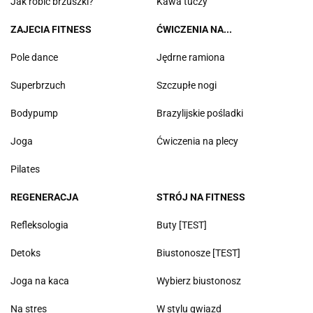
Jak robić brzuszki?
Kawa tuczy
ZAJECIA FITNESS
ĆWICZENIA NA...
Pole dance
Jędrne ramiona
Superbrzuch
Szczupłe nogi
Bodypump
Brazylijskie pośladki
Joga
Ćwiczenia na plecy
Pilates
REGENERACJA
STRÓJ NA FITNESS
Refleksologia
Buty [TEST]
Detoks
Biustonosze [TEST]
Joga na kaca
Wybierz biustonosz
Na stres
W stylu gwiazd