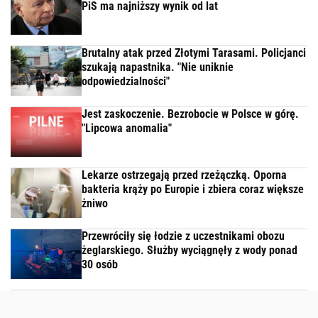
PiS ma najniższy wynik od lat
Brutalny atak przed Złotymi Tarasami. Policjanci
szukają napastnika. "Nie uniknie
odpowiedzialności"
Jest zaskoczenie. Bezrobocie w Polsce w górę.
"Lipcowa anomalia"
Lekarze ostrzegają przed rzeżączką. Oporna
bakteria krąży po Europie i zbiera coraz większe
żniwo
Przewróciły się łodzie z uczestnikami obozu
żeglarskiego. Służby wyciągnęły z wody ponad
30 osób