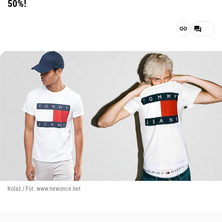
50%!
Kolaż / Fot. www.newonce.net