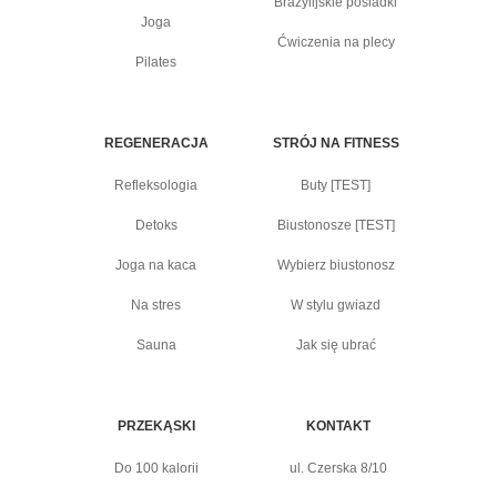
Brazylijskie pośladki
Joga
Ćwiczenia na plecy
Pilates
REGENERACJA
STRÓJ NA FITNESS
Refleksologia
Buty [TEST]
Detoks
Biustonosze [TEST]
Joga na kaca
Wybierz biustonosz
Na stres
W stylu gwiazd
Sauna
Jak się ubrać
PRZEKĄSKI
KONTAKT
Do 100 kalorii
ul. Czerska 8/10