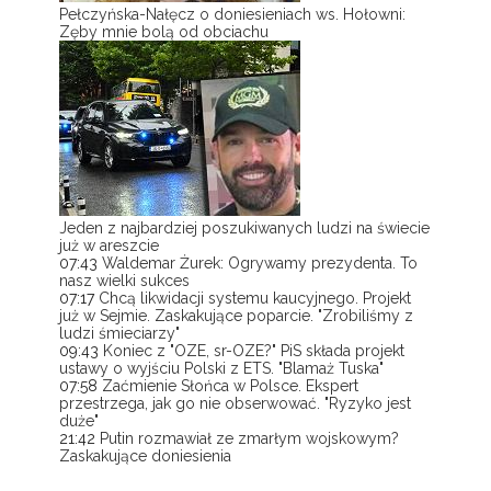
Pełczyńska-Nałęcz o doniesieniach ws. Hołowni:
Zęby mnie bolą od obciachu
Jeden z najbardziej poszukiwanych ludzi na świecie
już w areszcie
07:43
Waldemar Żurek: Ogrywamy prezydenta. To
nasz wielki sukces
07:17
Chcą likwidacji systemu kaucyjnego. Projekt
już w Sejmie. Zaskakujące poparcie. "Zrobiliśmy z
ludzi śmieciarzy"
09:43
Koniec z "OZE, sr-OZE?" PiS składa projekt
ustawy o wyjściu Polski z ETS. "Blamaż Tuska"
07:58
Zaćmienie Słońca w Polsce. Ekspert
przestrzega, jak go nie obserwować. "Ryzyko jest
duże"
21:42
Putin rozmawiał ze zmarłym wojskowym?
Zaskakujące doniesienia