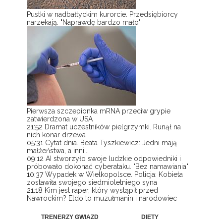
Pustki w nadbałtyckim kurorcie. Przedsiębiorcy
narzekają. "Naprawdę bardzo mało"
Pierwsza szczepionka mRNA przeciw grypie
zatwierdzona w USA
21:52
Dramat uczestników pielgrzymki. Runął na
nich konar drzewa
05:31
Cytat dnia. Beata Tyszkiewicz: Jedni mają
małżeństwa, a inni...
09:12
AI stworzyło swoje ludzkie odpowiedniki i
próbowało dokonać cyberataku. "Bez namawiania"
10:37
Wypadek w Wielkopolsce. Policja: Kobieta
zostawiła swojego siedmioletniego syna
21:18
Kim jest raper, który wystąpił przed
Nawrockim? Eldo to muzułmanin i narodowiec
TRENERZY GWIAZD
DIETY