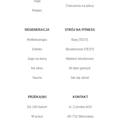
Joga
Ćwiczenia na plecy
Pilates
REGENERACJA
STRÓJ NA FITNESS
Refleksologia
Buty [TEST]
Detoks
Biustonosze [TEST]
Joga na kaca
Wybierz biustonosz
Na stres
W stylu gwiazd
Sauna
Jak się ubrać
PRZEKĄSKI
KONTAKT
Do 100 kalorii
ul. Czerska 8/10
W pracy
00-732 Warszawa