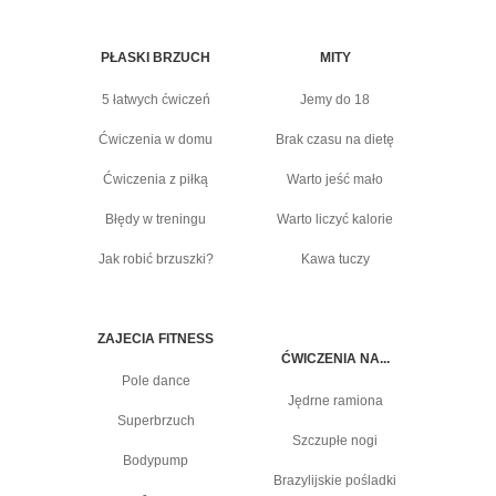
PŁASKI BRZUCH
MITY
5 łatwych ćwiczeń
Jemy do 18
Ćwiczenia w domu
Brak czasu na dietę
Ćwiczenia z piłką
Warto jeść mało
Błędy w treningu
Warto liczyć kalorie
Jak robić brzuszki?
Kawa tuczy
ZAJECIA FITNESS
ĆWICZENIA NA...
Pole dance
Jędrne ramiona
Superbrzuch
Szczupłe nogi
Bodypump
Brazylijskie pośladki