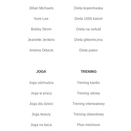
Jillian Michaels
Dieta kopenhaska
Yumi Lee
Dieta 1000 kalorii
Bobby Strom
Dieta na cellulit
Jeanette Jenkins
Dieta glikemiczna
Andrea Orbeck
Dieta paleo
JOGA
TRENING
Joga odchudza
Trening kardio
Joga w pracy
Trening siłowy
Joga dla dzieci
Trening interwałowy
Joga twarzy
Trening obwodowy
Joga na kaca
Plan minimum