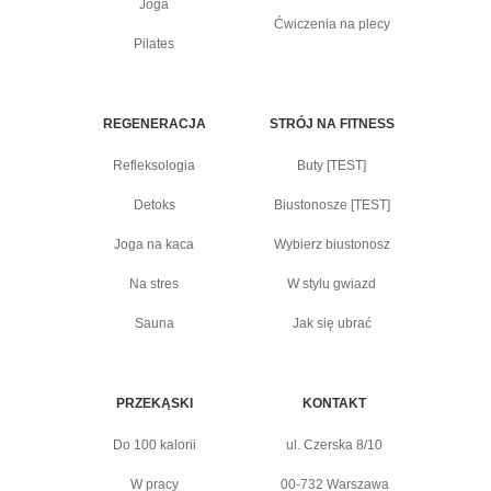
Joga
Ćwiczenia na plecy
Pilates
REGENERACJA
STRÓJ NA FITNESS
Refleksologia
Buty [TEST]
Detoks
Biustonosze [TEST]
Joga na kaca
Wybierz biustonosz
Na stres
W stylu gwiazd
Sauna
Jak się ubrać
PRZEKĄSKI
KONTAKT
Do 100 kalorii
ul. Czerska 8/10
W pracy
00-732 Warszawa