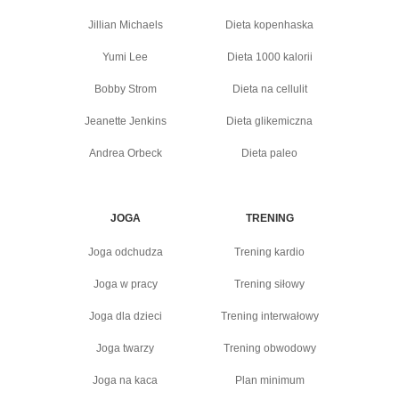
Jillian Michaels
Dieta kopenhaska
Yumi Lee
Dieta 1000 kalorii
Bobby Strom
Dieta na cellulit
Jeanette Jenkins
Dieta glikemiczna
Andrea Orbeck
Dieta paleo
JOGA
TRENING
Joga odchudza
Trening kardio
Joga w pracy
Trening siłowy
Joga dla dzieci
Trening interwałowy
Joga twarzy
Trening obwodowy
Joga na kaca
Plan minimum