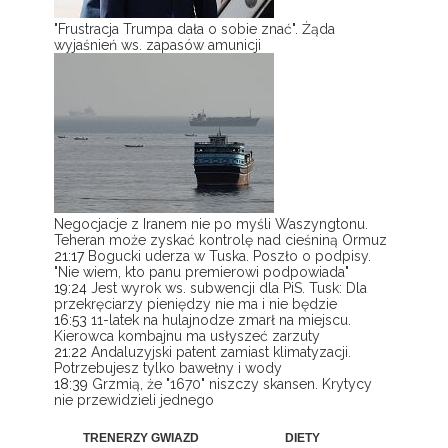
"Frustracja Trumpa dała o sobie znać". Żąda
wyjaśnień ws. zapasów amunicji
Negocjacje z Iranem nie po myśli Waszyngtonu.
Teheran może zyskać kontrolę nad cieśniną Ormuz
21:17
Bogucki uderza w Tuska. Poszło o podpisy.
"Nie wiem, kto panu premierowi podpowiada"
19:24
Jest wyrok ws. subwencji dla PiS. Tusk: Dla
przekręciarzy pieniędzy nie ma i nie będzie
16:53
11-latek na hulajnodze zmarł na miejscu.
Kierowca kombajnu ma usłyszeć zarzuty
21:22
Andaluzyjski patent zamiast klimatyzacji.
Potrzebujesz tylko bawełny i wody
18:39
Grzmią, że "1670" niszczy skansen. Krytycy
nie przewidzieli jednego
TRENERZY GWIAZD
DIETY