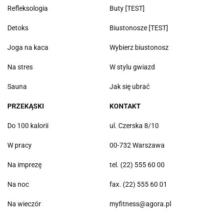
Refleksologia
Buty [TEST]
Detoks
Biustonosze [TEST]
Joga na kaca
Wybierz biustonosz
Na stres
W stylu gwiazd
Sauna
Jak się ubrać
PRZEKĄSKI
KONTAKT
Do 100 kalorii
ul. Czerska 8/10
W pracy
00-732 Warszawa
Na imprezę
tel. (22) 555 60 00
Na noc
fax. (22) 555 60 01
Na wieczór
myfitness@agora.pl