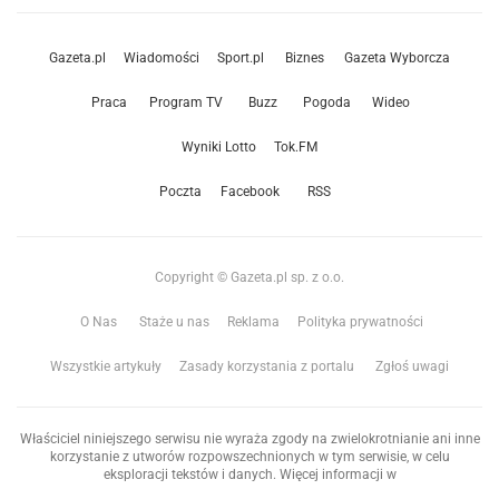
Gazeta.pl
Wiadomości
Sport.pl
Biznes
Gazeta Wyborcza
Praca
Program TV
Buzz
Pogoda
Wideo
Wyniki Lotto
Tok.FM
Poczta
Facebook
RSS
Copyright © Gazeta.pl sp. z o.o.
O Nas
Staże u nas
Reklama
Polityka prywatności
Wszystkie artykuły
Zasady korzystania z portalu
Zgłoś uwagi
Właściciel niniejszego serwisu nie wyraża zgody na zwielokrotnianie ani inne
korzystanie z utworów rozpowszechnionych w tym serwisie, w celu
eksploracji tekstów i danych. Więcej informacji w