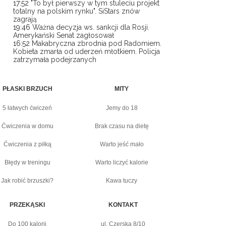
17:52
"To był pierwszy w tym stuleciu projekt
totalny na polskim rynku". SiStars znów
zagrają
19:46
Ważna decyzja ws. sankcji dla Rosji.
Amerykański Senat zagłosował
16:52
Makabryczna zbrodnia pod Radomiem.
Kobieta zmarła od uderzeń młotkiem. Policja
zatrzymała podejrzanych
PŁASKI BRZUCH
MITY
5 łatwych ćwiczeń
Jemy do 18
Ćwiczenia w domu
Brak czasu na dietę
Ćwiczenia z piłką
Warto jeść mało
Błędy w treningu
Warto liczyć kalorie
Jak robić brzuszki?
Kawa tuczy
PRZEKĄSKI
KONTAKT
Do 100 kalorii
ul. Czerska 8/10