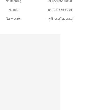
Na imprezę
tel. (22) 555 60 00
Na noc
fax. (22) 555 60 01
Na wieczór
myfitness@agora.pl