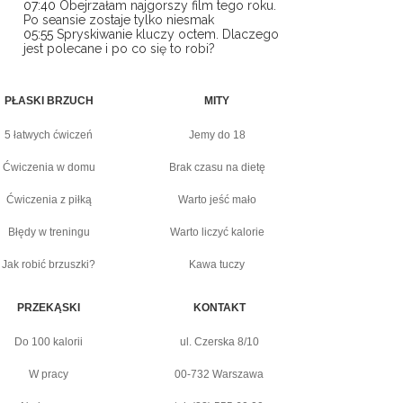
07:40
Obejrzałam najgorszy film tego roku.
Po seansie zostaje tylko niesmak
05:55
Spryskiwanie kluczy octem. Dlaczego
jest polecane i po co się to robi?
PŁASKI BRZUCH
MITY
5 łatwych ćwiczeń
Jemy do 18
Ćwiczenia w domu
Brak czasu na dietę
Ćwiczenia z piłką
Warto jeść mało
Błędy w treningu
Warto liczyć kalorie
Jak robić brzuszki?
Kawa tuczy
PRZEKĄSKI
KONTAKT
Do 100 kalorii
ul. Czerska 8/10
W pracy
00-732 Warszawa