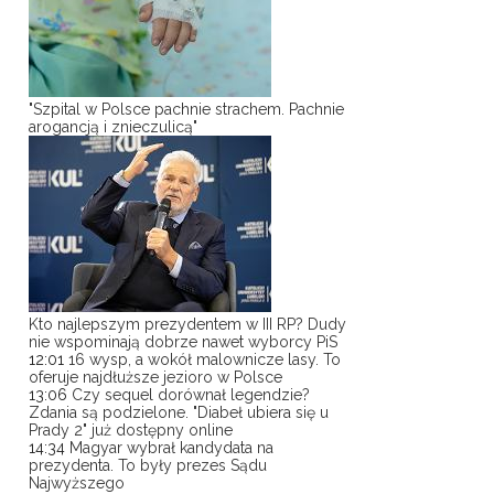
"Szpital w Polsce pachnie strachem. Pachnie
arogancją i znieczulicą"
Kto najlepszym prezydentem w III RP? Dudy
nie wspominają dobrze nawet wyborcy PiS
12:01
16 wysp, a wokół malownicze lasy. To
oferuje najdłuższe jezioro w Polsce
13:06
Czy sequel dorównał legendzie?
Zdania są podzielone. "Diabeł ubiera się u
Prady 2" już dostępny online
14:34
Magyar wybrał kandydata na
prezydenta. To były prezes Sądu
Najwyższego