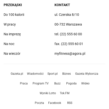
PRZEKĄSKI
KONTAKT
Do 100 kalorii
ul. Czerska 8/10
W pracy
00-732 Warszawa
Na imprezę
tel. (22) 555 60 00
Na noc
fax. (22) 555 60 01
Na wieczór
myfitness@agora.pl
Gazeta.pl
Wiadomości
Sport.pl
Biznes
Gazeta Wyborcza
Praca
Program TV
Buzz
Pogoda
Wideo
Wyniki Lotto
Tok.FM
Poczta
Facebook
RSS