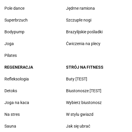
Pole dance
Jędrne ramiona
Superbrzuch
Szczupłe nogi
Bodypump
Brazylijskie pośladki
Joga
Ćwiczenia na plecy
Pilates
REGENERACJA
STRÓJ NA FITNESS
Refleksologia
Buty [TEST]
Detoks
Biustonosze [TEST]
Joga na kaca
Wybierz biustonosz
Na stres
W stylu gwiazd
Sauna
Jak się ubrać