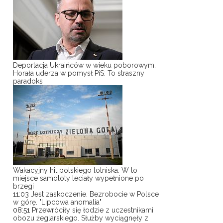
Deportacja Ukraińców w wieku poborowym.
Horała uderza w pomysł PiS: To straszny
paradoks
Wakacyjny hit polskiego lotniska. W to
miejsce samoloty leciały wypełnione po
brzegi
11:03
Jest zaskoczenie. Bezrobocie w Polsce
w górę. "Lipcowa anomalia"
08:51
Przewróciły się łodzie z uczestnikami
obozu żeglarskiego. Służby wyciągnęły z