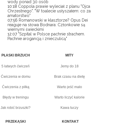
wody ponad 30 osób
10:18
Coppola prawie wyleciał z planu "Ojca
Chrzestnego". "W toalecie usłyszałem: co za
amatorstwo"
07:56
Romanowski w klasztorze? Opus Dei
reaguje na słowa Bodnara: Członkowie są
wiernymi świeckimi
12:07
"Szpital w Polsce pachnie strachem.
Pachnie arogancją i znieczulicą"
PŁASKI BRZUCH
MITY
5 łatwych ćwiczeń
Jemy do 18
Ćwiczenia w domu
Brak czasu na dietę
Ćwiczenia z piłką
Warto jeść mało
Błędy w treningu
Warto liczyć kalorie
Jak robić brzuszki?
Kawa tuczy
PRZEKĄSKI
KONTAKT