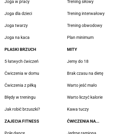
Joga w pracy
Trening siłowy
Joga dla dzieci
Trening interwałowy
Joga twarzy
Trening obwodowy
Joga na kaca
Plan minimum
PŁASKI BRZUCH
MITY
5 łatwych ćwiczeń
Jemy do 18
Ćwiczenia w domu
Brak czasu na dietę
Ćwiczenia z piłką
Warto jeść mało
Błędy w treningu
Warto liczyć kalorie
Jak robić brzuszki?
Kawa tuczy
ZAJECIA FITNESS
ĆWICZENIA NA...
Pole dance
Jędrne ramiona