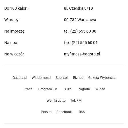
Do 100 kalorii
ul. Czerska 8/10
W pracy
00-732 Warszawa
Na imprezę
tel. (22) 555 60 00
Na noc
fax. (22) 555 60 01
Na wieczór
myfitness@agora.pl
Gazeta.pl
Wiadomości
Sport.pl
Biznes
Gazeta Wyborcza
Praca
Program TV
Buzz
Pogoda
Wideo
Wyniki Lotto
Tok.FM
Poczta
Facebook
RSS