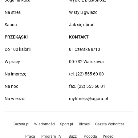
Joga na kaca
Wybierz biustonosz
Na stres
W stylu gwiazd
Sauna
Jak się ubrać
PRZEKĄSKI
KONTAKT
Do 100 kalorii
ul. Czerska 8/10
W pracy
00-732 Warszawa
Na imprezę
tel. (22) 555 60 00
Na noc
fax. (22) 555 60 01
Na wieczór
myfitness@agora.pl
Gazeta.pl
Wiadomości
Sport.pl
Biznes
Gazeta Wyborcza
Praca
Program TV
Buzz
Pogoda
Wideo