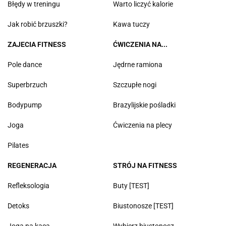
Błędy w treningu
Warto liczyć kalorie
Jak robić brzuszki?
Kawa tuczy
ZAJECIA FITNESS
ĆWICZENIA NA...
Pole dance
Jędrne ramiona
Superbrzuch
Szczupłe nogi
Bodypump
Brazylijskie pośladki
Joga
Ćwiczenia na plecy
Pilates
REGENERACJA
STRÓJ NA FITNESS
Refleksologia
Buty [TEST]
Detoks
Biustonosze [TEST]