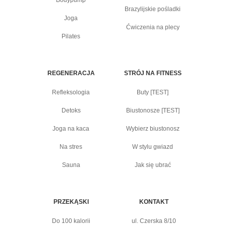
Bodypump
Brazylijskie pośladki
Joga
Ćwiczenia na plecy
Pilates
REGENERACJA
STRÓJ NA FITNESS
Refleksologia
Buty [TEST]
Detoks
Biustonosze [TEST]
Joga na kaca
Wybierz biustonosz
Na stres
W stylu gwiazd
Sauna
Jak się ubrać
PRZEKĄSKI
KONTAKT
Do 100 kalorii
ul. Czerska 8/10