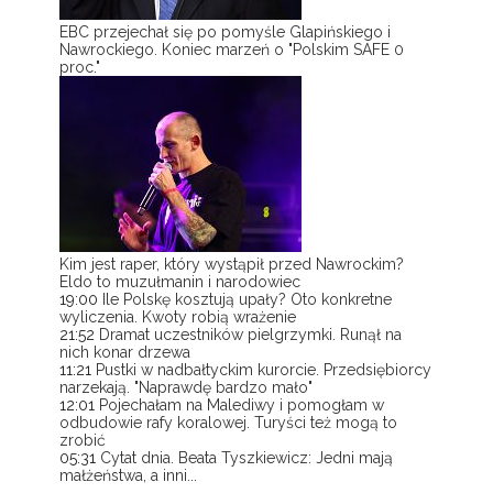
EBC przejechał się po pomyśle Glapińskiego i
Nawrockiego. Koniec marzeń o "Polskim SAFE 0
proc."
Kim jest raper, który wystąpił przed Nawrockim?
Eldo to muzułmanin i narodowiec
19:00
Ile Polskę kosztują upały? Oto konkretne
wyliczenia. Kwoty robią wrażenie
21:52
Dramat uczestników pielgrzymki. Runął na
nich konar drzewa
11:21
Pustki w nadbałtyckim kurorcie. Przedsiębiorcy
narzekają. "Naprawdę bardzo mało"
12:01
Pojechałam na Malediwy i pomogłam w
odbudowie rafy koralowej. Turyści też mogą to
zrobić
05:31
Cytat dnia. Beata Tyszkiewicz: Jedni mają
małżeństwa, a inni...