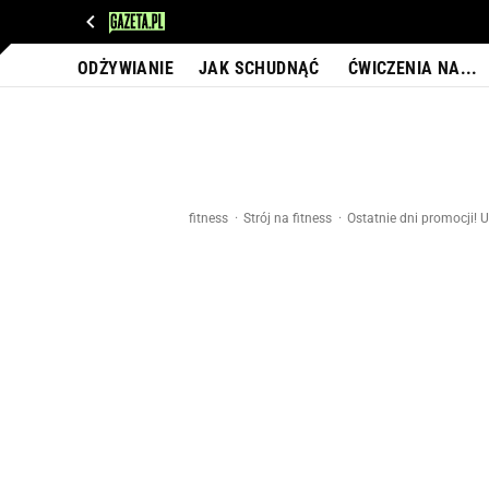
WIADOMOŚCI
NEXT
SPORT
PLOTEK
D
ODŻYWIANIE
JAK SCHUDNĄĆ
ĆWICZENIA NA...
fitness
Strój na fitness
Ostatnie dni promocji!