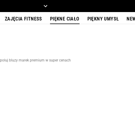
ZIECKO
MOTO
ZAJĘCIA FITNESS
PIĘKNE CIAŁO
PIĘKNY UMYSŁ
NE
 Upoluj bluzy marek premium w super cenach