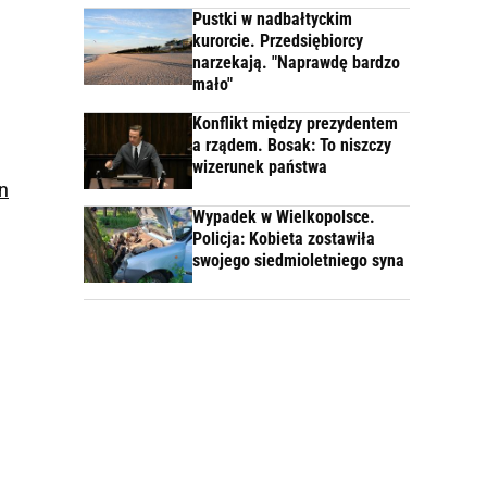
Pustki w nadbałtyckim
kurorcie. Przedsiębiorcy
narzekają. "Naprawdę bardzo
mało"
Konflikt między prezydentem
a rządem. Bosak: To niszczy
wizerunek państwa
in
Wypadek w Wielkopolsce.
Policja: Kobieta zostawiła
swojego siedmioletniego syna