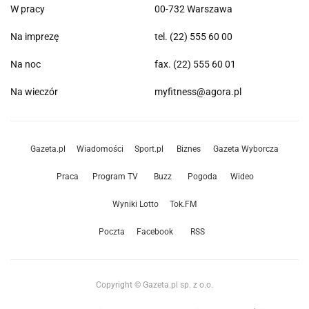
W pracy
00-732 Warszawa
Na imprezę
tel. (22) 555 60 00
Na noc
fax. (22) 555 60 01
Na wieczór
myfitness@agora.pl
Gazeta.pl
Wiadomości
Sport.pl
Biznes
Gazeta Wyborcza
Praca
Program TV
Buzz
Pogoda
Wideo
Wyniki Lotto
Tok.FM
Poczta
Facebook
RSS
Copyright © Gazeta.pl sp. z o.o.