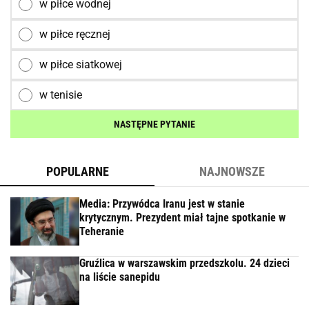
w piłce wodnej
w piłce ręcznej
w piłce siatkowej
w tenisie
NASTĘPNE PYTANIE
POPULARNE
NAJNOWSZE
Media: Przywódca Iranu jest w stanie
krytycznym. Prezydent miał tajne spotkanie w
Teheranie
Gruźlica w warszawskim przedszkolu. 24 dzieci
na liście sanepidu