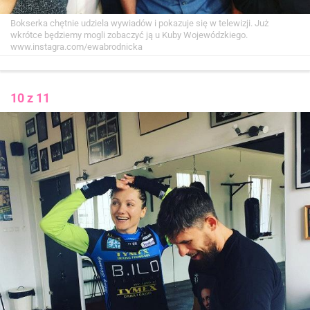
Bokserka chętnie udziela wywiadów i pokazuje się w telewizji. Już
wkrótce będziemy mogli zobaczyć ją u Kuby Wojewódzkiego.
www.instagra.com/ewabrodnicka
10 z 11