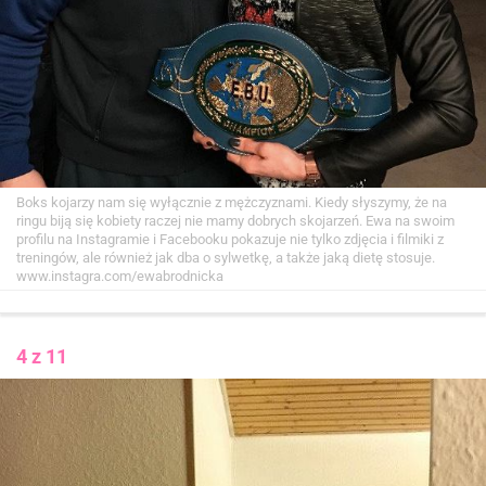
Boks kojarzy nam się wyłącznie z mężczyznami. Kiedy słyszymy, że na
ringu biją się kobiety raczej nie mamy dobrych skojarzeń. Ewa na swoim
profilu na Instagramie i Facebooku pokazuje nie tylko zdjęcia i filmiki z
treningów, ale również jak dba o sylwetkę, a także jaką dietę stosuje.
www.instagra.com/ewabrodnicka
4 z 11