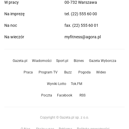
W pracy
00-732 Warszawa
Na imprezę
tel. (22) 555 60 00
Na noc
fax. (22) 555 60 01
Na wieczór
myfitness@agora.pl
Gazeta.pl
Wiadomości
Sport.pl
Biznes
Gazeta Wyborcza
Praca
Program TV
Buzz
Pogoda
Wideo
Wyniki Lotto
Tok.FM
Poczta
Facebook
RSS
Copyright © Gazeta.pl sp. z o.o.