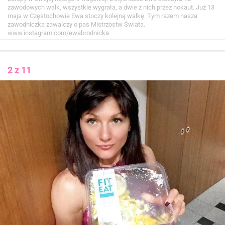
zawodowych walk, wszystkie wygrała, a dwie z nich przez nokaut. Już 13
maja w Częstochowie Ewa stoczy kolejną walkę. Tym razem nasza
zawodniczka zawalczy o pas Mistrzostw Świata.
www.instagram.com/ewabrodnicka
2 z 11