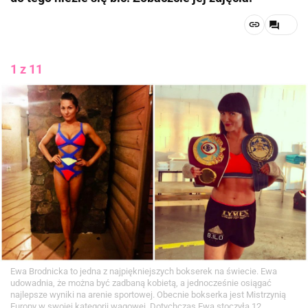
1 z 11
Ewa Brodnicka to jedna z najpiękniejszych bokserek na świecie. Ewa
udowadnia, że można być zadbaną kobietą, a jednocześnie osiągać
najlepsze wyniki na arenie sportowej. Obecnie bokserka jest Mistrzynią
Europy w swojej kategorii wagowej. Dotychczas Ewa stoczyła 12