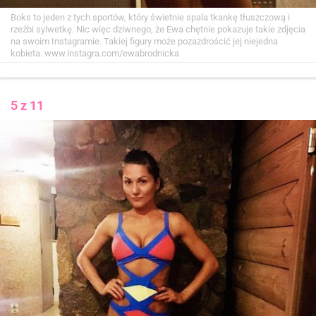
Boks to jeden z tych sportów, który świetnie spala tkankę tłuszczową i
rzeźbi sylwetkę. Nic więc dziwnego, że Ewa chętnie pokazuje takie zdjęcia
na swoim Instagramie. Takiej figury może pozazdrościć jej niejedna
kobieta.
www.instagra.com/ewabrodnicka
5 z 11