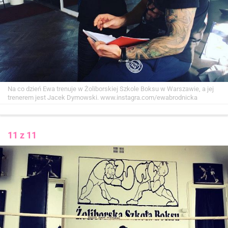
Na co dzień Ewa trenuje w Żoliborskiej Szkole Boksu w Warszawie, a jej
trenerem jest Jacek Dymowski.
www.instagra.com/ewabrodnicka
11 z 11