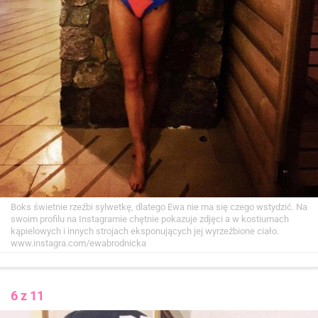
Boks świetnie rzeźbi sylwetkę, dlatego Ewa nie ma się czego wstydzić. Na
swoim profilu na Instagramie chętnie pokazuje zdjęci a w kostiumach
kąpielowych i innych strojach eksponujących jej wyrzeźbione ciało.
www.instagra.com/ewabrodnicka
6 z 11