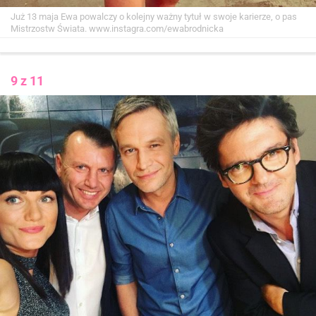
Już 13 maja Ewa powalczy o kolejny ważny tytuł w swoje karierze, o pas
Mistrzostw Świata.
www.instagra.com/ewabrodnicka
9 z 11