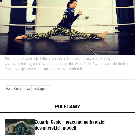
Trening boksu to nie tylko ćwiczenie techniki, praca nad kondycją i
wytrzymałością, ale również rozciąganie. Widać, że Ewa przykłada do tego
dużą uwagę.
www.instagra.com/ewabrodnicka
Ewa Brodnicka
Instagram
POLECAMY
Zegarki Casio - przegląd najbardziej
designerskich modeli