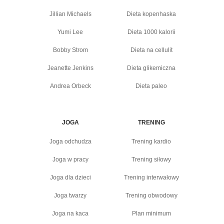
Jillian Michaels
Dieta kopenhaska
Yumi Lee
Dieta 1000 kalorii
Bobby Strom
Dieta na cellulit
Jeanette Jenkins
Dieta glikemiczna
Andrea Orbeck
Dieta paleo
JOGA
TRENING
Joga odchudza
Trening kardio
Joga w pracy
Trening siłowy
Joga dla dzieci
Trening interwałowy
Joga twarzy
Trening obwodowy
Joga na kaca
Plan minimum