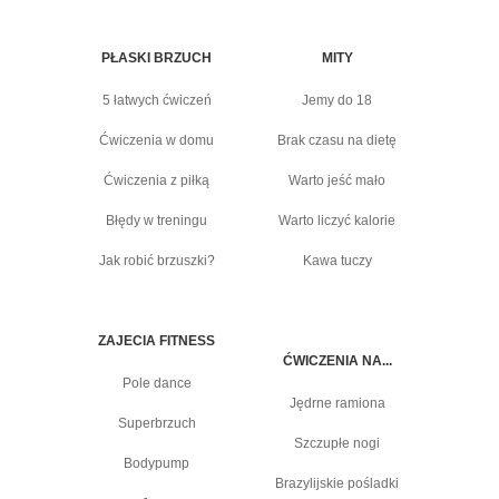
PŁASKI BRZUCH
MITY
5 łatwych ćwiczeń
Jemy do 18
Ćwiczenia w domu
Brak czasu na dietę
Ćwiczenia z piłką
Warto jeść mało
Błędy w treningu
Warto liczyć kalorie
Jak robić brzuszki?
Kawa tuczy
ZAJECIA FITNESS
ĆWICZENIA NA...
Pole dance
Jędrne ramiona
Superbrzuch
Szczupłe nogi
Bodypump
Brazylijskie pośladki