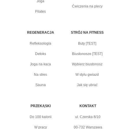
Joga
Ćwiczenia na plecy
Pilates
REGENERACJA
STRÓJ NA FITNESS
Refleksologia
Buty [TEST]
Detoks
Biustonosze [TEST]
Joga na kaca
Wybierz biustonosz
Na stres
W stylu gwiazd
Sauna
Jak się ubrać
PRZEKĄSKI
KONTAKT
Do 100 kalorii
ul. Czerska 8/10
W pracy
00-732 Warszawa