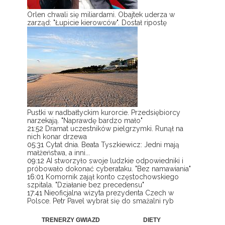
Orlen chwali się miliardami. Obajtek uderza w
zarząd: "Łupicie kierowców". Dostał ripostę
Pustki w nadbałtyckim kurorcie. Przedsiębiorcy
narzekają. "Naprawdę bardzo mało"
21:52
Dramat uczestników pielgrzymki. Runął na
nich konar drzewa
05:31
Cytat dnia. Beata Tyszkiewicz: Jedni mają
małżeństwa, a inni...
09:12
AI stworzyło swoje ludzkie odpowiedniki i
próbowało dokonać cyberataku. "Bez namawiania"
16:01
Komornik zajął konto częstochowskiego
szpitala. "Działanie bez precedensu"
17:41
Nieoficjalna wizyta prezydenta Czech w
Polsce. Petr Pavel wybrał się do smażalni ryb
TRENERZY GWIAZD
DIETY