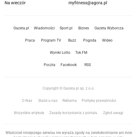
Na wieczór
myfitness@agora.pl
Gazeta.pl
Wiadomości
Sport.pl
Biznes
Gazeta Wyborcza
Praca
Program TV
Buzz
Pogoda
Wideo
Wyniki Lotto
Tok.FM
Poczta
Facebook
RSS
Copyright © Gazeta.pl sp. z o.o.
O Nas
Staże u nas
Reklama
Polityka prywatności
Wszystkie artykuły
Zasady korzystania z portalu
Zgłoś uwagi
Właściciel niniejszego serwisu nie wyraża zgody na zwielokrotnianie ani inne