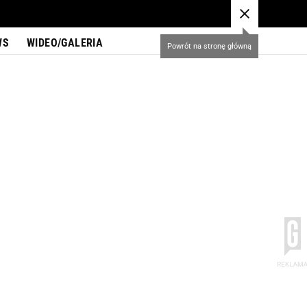
WS
WIDEO/GALERIA
Powrót na stronę główną