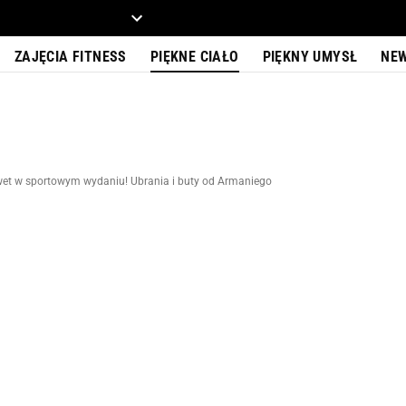
ZIECKO
MOTO
ZAJĘCIA FITNESS
PIĘKNE CIAŁO
PIĘKNY UMYSŁ
NE
wet w sportowym wydaniu! Ubrania i buty od Armaniego