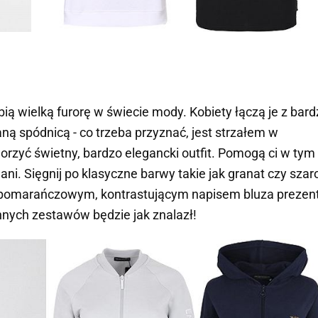
ią wielką furorę w świecie mody. Kobiety łączą je z bard
ną spódnicą - co trzeba przyznać, jest strzałem w
orzyć świetny, bardzo elegancki outfit. Pomogą ci w tym
ani
. Sięgnij po klasyczne barwy takie jak granat czy szar
 Z pomarańczowym, kontrastującym napisem bluza prezen
nnych zestawów będzie jak znalazł!