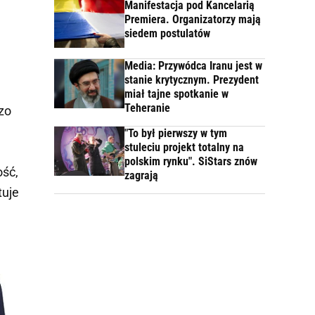
Manifestacja pod Kancelarią
Premiera. Organizatorzy mają
siedem postulatów
Media: Przywódca Iranu jest w
stanie krytycznym. Prezydent
miał tajne spotkanie w
Teheranie
zo
"To był pierwszy w tym
stuleciu projekt totalny na
polskim rynku". SiStars znów
ość,
zagrają
tuje