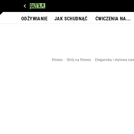
WIADOMOŚCI
NEXT
SPORT
PLOTEK
D
ODŻYWIANIE
JAK SCHUDNĄĆ
ĆWICZENIA NA...
fitness
Strój na fitness
Elegancka i stylowa na