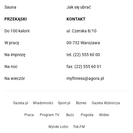
Sauna
Jak się ubrać
PRZEKĄSKI
KONTAKT
Do 100 kalorii
ul. Czerska 8/10
W pracy
00-732 Warszawa
Na imprezę
tel. (22) 555 60 00
Na noc
fax. (22) 555 60 01
Na wieczór
myfitness@agora.pl
Gazeta.pl
Wiadomości
Sport.pl
Biznes
Gazeta Wyborcza
Praca
Program TV
Buzz
Pogoda
Wideo
Wyniki Lotto
Tok.FM