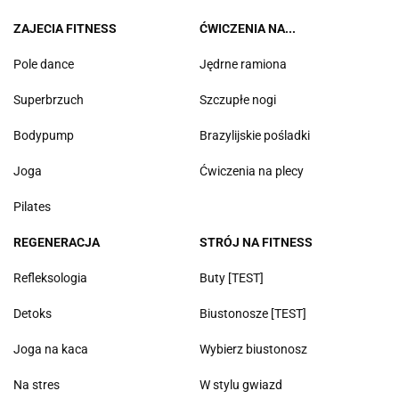
ZAJECIA FITNESS
ĆWICZENIA NA...
Pole dance
Jędrne ramiona
Superbrzuch
Szczupłe nogi
Bodypump
Brazylijskie pośladki
Joga
Ćwiczenia na plecy
Pilates
REGENERACJA
STRÓJ NA FITNESS
Refleksologia
Buty [TEST]
Detoks
Biustonosze [TEST]
Joga na kaca
Wybierz biustonosz
Na stres
W stylu gwiazd