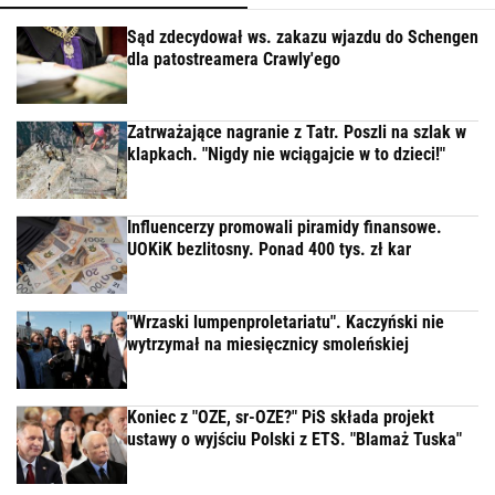
Sąd zdecydował ws. zakazu wjazdu do Schengen
dla patostreamera Crawly'ego
Zatrważające nagranie z Tatr. Poszli na szlak w
klapkach. "Nigdy nie wciągajcie w to dzieci!"
Influencerzy promowali piramidy finansowe.
UOKiK bezlitosny. Ponad 400 tys. zł kar
"Wrzaski lumpenproletariatu". Kaczyński nie
wytrzymał na miesięcznicy smoleńskiej
Koniec z "OZE, sr-OZE?" PiS składa projekt
ustawy o wyjściu Polski z ETS. "Blamaż Tuska"