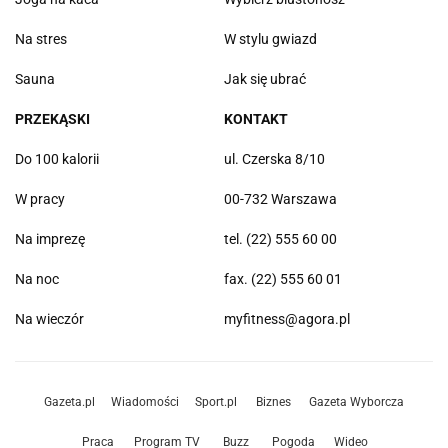
Na stres
W stylu gwiazd
Sauna
Jak się ubrać
PRZEKĄSKI
KONTAKT
Do 100 kalorii
ul. Czerska 8/10
W pracy
00-732 Warszawa
Na imprezę
tel. (22) 555 60 00
Na noc
fax. (22) 555 60 01
Na wieczór
myfitness@agora.pl
Gazeta.pl
Wiadomości
Sport.pl
Biznes
Gazeta Wyborcza
Praca
Program TV
Buzz
Pogoda
Wideo