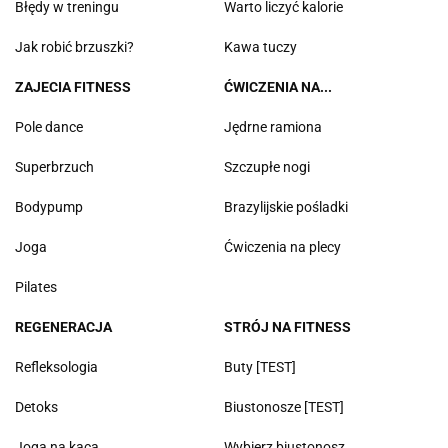
Błędy w treningu
Warto liczyć kalorie
Jak robić brzuszki?
Kawa tuczy
ZAJECIA FITNESS
ĆWICZENIA NA...
Pole dance
Jędrne ramiona
Superbrzuch
Szczupłe nogi
Bodypump
Brazylijskie pośladki
Joga
Ćwiczenia na plecy
Pilates
REGENERACJA
STRÓJ NA FITNESS
Refleksologia
Buty [TEST]
Detoks
Biustonosze [TEST]
Joga na kaca
Wybierz biustonosz