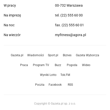
W pracy
00-732 Warszawa
Na imprezę
tel. (22) 555 60 00
Na noc
fax. (22) 555 60 01
Na wieczór
myfitness@agora.pl
Gazeta.pl
Wiadomości
Sport.pl
Biznes
Gazeta Wyborcza
Praca
Program TV
Buzz
Pogoda
Wideo
Wyniki Lotto
Tok.FM
Poczta
Facebook
RSS
Copyright © Gazeta.pl sp. z o.o.