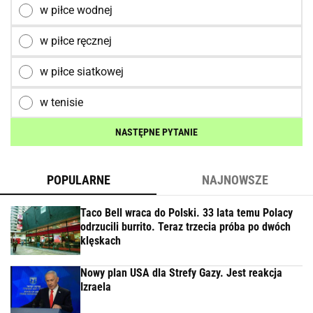
w piłce wodnej
w piłce ręcznej
w piłce siatkowej
w tenisie
NASTĘPNE PYTANIE
POPULARNE
NAJNOWSZE
Taco Bell wraca do Polski. 33 lata temu Polacy
odrzucili burrito. Teraz trzecia próba po dwóch
klęskach
Nowy plan USA dla Strefy Gazy. Jest reakcja
Izraela