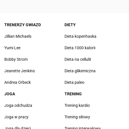
TRENERZY GWIAZD
DIETY
Jillian Michaels
Dieta kopenhaska
Yumi Lee
Dieta 1000 kalorii
Bobby Strom
Dieta na cellulit
Jeanette Jenkins
Dieta glikemiczna
Andrea Orbeck
Dieta paleo
JOGA
TRENING
Joga odchudza
Trening kardio
Joga w pracy
Trening siłowy
Joga dla dzieci
Trening interwałowy