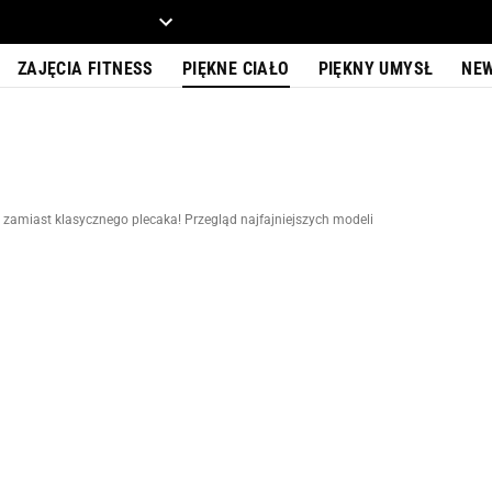
ZIECKO
MOTO
ZAJĘCIA FITNESS
PIĘKNE CIAŁO
PIĘKNY UMYSŁ
NE
 zamiast klasycznego plecaka! Przegląd najfajniejszych modeli