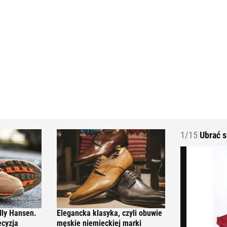
1/15
Ubrać s
lly Hansen.
Elegancka klasyka, czyli obuwie
ecyzja
męskie niemieckiej marki