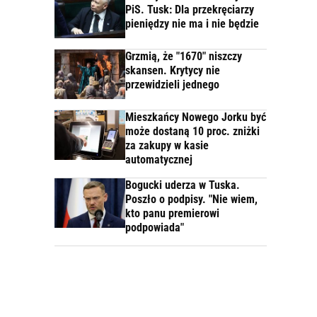
PiS. Tusk: Dla przekręciarzy
pieniędzy nie ma i nie będzie
Grzmią, że "1670" niszczy
skansen. Krytycy nie
przewidzieli jednego
Mieszkańcy Nowego Jorku być
może dostaną 10 proc. zniżki
za zakupy w kasie
automatycznej
Bogucki uderza w Tuska.
Poszło o podpisy. "Nie wiem,
kto panu premierowi
podpowiada"