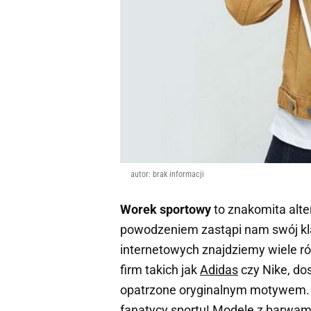
autor: brak informacji
Worek sportowy
to znakomita alte
powodzeniem zastąpi nam swój kla
internetowych znajdziemy wiele 
firm takich jak
Adidas
czy
Nike
, do
opatrzone oryginalnym motywem. W
fanatycy
sportu
! Modele z barwam