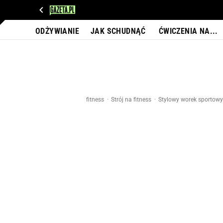
WIADOMOŚCI
NEXT
SPORT
PLOTEK
D
ODŻYWIANIE
JAK SCHUDNĄĆ
ĆWICZENIA NA...
fitness
Strój na fitness
Stylowy worek sportowy