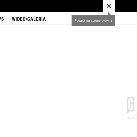
WS
WIDEO/GALERIA
Powrót na stronę główną