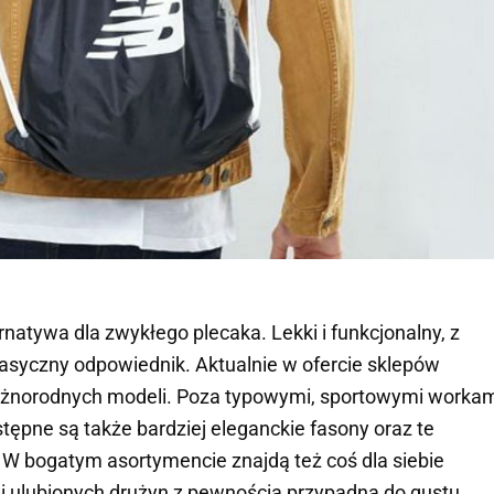
rnatywa dla zwykłego plecaka. Lekki i funkcjonalny, z
syczny odpowiednik. Aktualnie w ofercie sklepów
różnorodnych modeli. Poza typowymi, sportowymi worka
stępne są także bardziej eleganckie fasony oraz te
 bogatym asortymencie znajdą też coś dla siebie
i ulubionych drużyn z pewnością przypadną do gustu