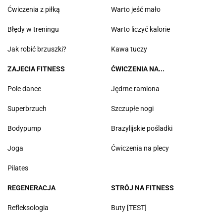
Ćwiczenia z piłką
Warto jeść mało
Błędy w treningu
Warto liczyć kalorie
Jak robić brzuszki?
Kawa tuczy
ZAJECIA FITNESS
ĆWICZENIA NA...
Pole dance
Jędrne ramiona
Superbrzuch
Szczupłe nogi
Bodypump
Brazylijskie pośladki
Joga
Ćwiczenia na plecy
Pilates
REGENERACJA
STRÓJ NA FITNESS
Refleksologia
Buty [TEST]