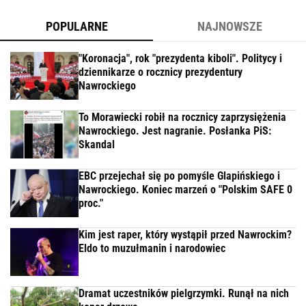
POPULARNE
NAJNOWSZE
"Koronacja", rok "prezydenta kiboli". Politycy i
dziennikarze o rocznicy prezydentury
Nawrockiego
To Morawiecki robił na rocznicy zaprzysiężenia
Nawrockiego. Jest nagranie. Posłanka PiS:
Skandal
EBC przejechał się po pomyśle Glapińskiego i
Nawrockiego. Koniec marzeń o "Polskim SAFE 0
proc."
Kim jest raper, który wystąpił przed Nawrockim?
Eldo to muzułmanin i narodowiec
Dramat uczestników pielgrzymki. Runął na nich