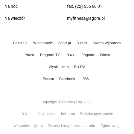
Na noc
fax. (22) 555 60 01
Na wieczór
myfitness@agora.pl
Gazeta.pl
Wiadomości
Sport.pl
Biznes
Gazeta Wyborcza
Praca
Program TV
Buzz
Pogoda
Wideo
Wyniki Lotto
Tok.FM
Poczta
Facebook
RSS
Copyright © Gazeta.pl sp. z o.o.
O Nas
Staże u nas
Reklama
Polityka prywatności
Wszystkie artykuły
Zasady korzystania z portalu
Zgłoś uwagi