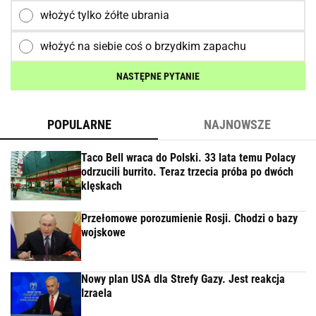
włożyć tylko żółte ubrania
włożyć na siebie coś o brzydkim zapachu
NASTĘPNE PYTANIE
POPULARNE
NAJNOWSZE
Taco Bell wraca do Polski. 33 lata temu Polacy
odrzucili burrito. Teraz trzecia próba po dwóch
klęskach
Przełomowe porozumienie Rosji. Chodzi o bazy
wojskowe
Nowy plan USA dla Strefy Gazy. Jest reakcja
Izraela