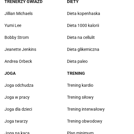
TRENERZY GWIAZD
DIETY
Jillian Michaels
Dieta kopenhaska
Yumi Lee
Dieta 1000 kalorii
Bobby Strom
Dieta na cellulit
Jeanette Jenkins
Dieta glikemiczna
Andrea Orbeck
Dieta paleo
JOGA
TRENING
Joga odchudza
Trening kardio
Joga w pracy
Trening siłowy
Joga dla dzieci
Trening interwałowy
Joga twarzy
Trening obwodowy
Joga na kaca
Plan minimum