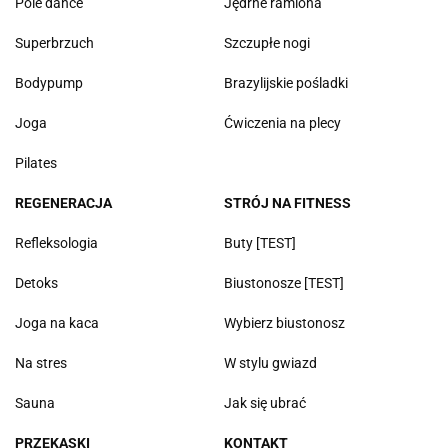
Pole dance
Jędrne ramiona
Superbrzuch
Szczupłe nogi
Bodypump
Brazylijskie pośladki
Joga
Ćwiczenia na plecy
Pilates
REGENERACJA
STRÓJ NA FITNESS
Refleksologia
Buty [TEST]
Detoks
Biustonosze [TEST]
Joga na kaca
Wybierz biustonosz
Na stres
W stylu gwiazd
Sauna
Jak się ubrać
PRZEKĄSKI
KONTAKT