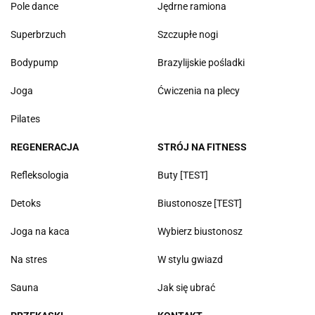
Pole dance
Jędrne ramiona
Superbrzuch
Szczupłe nogi
Bodypump
Brazylijskie pośladki
Joga
Ćwiczenia na plecy
Pilates
REGENERACJA
STRÓJ NA FITNESS
Refleksologia
Buty [TEST]
Detoks
Biustonosze [TEST]
Joga na kaca
Wybierz biustonosz
Na stres
W stylu gwiazd
Sauna
Jak się ubrać