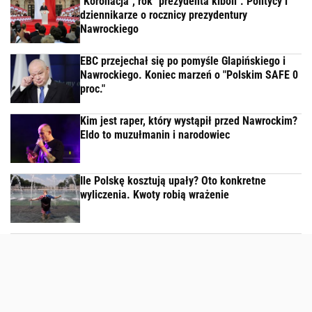
"Koronacja", rok "prezydenta kiboli". Politycy i
dziennikarze o rocznicy prezydentury
Nawrockiego
EBC przejechał się po pomyśle Glapińskiego i
Nawrockiego. Koniec marzeń o "Polskim SAFE 0
proc."
Kim jest raper, który wystąpił przed Nawrockim?
Eldo to muzułmanin i narodowiec
Ile Polskę kosztują upały? Oto konkretne
wyliczenia. Kwoty robią wrażenie