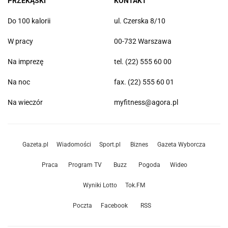
PRZEKĄSKI
KONTAKT
Do 100 kalorii
ul. Czerska 8/10
W pracy
00-732 Warszawa
Na imprezę
tel. (22) 555 60 00
Na noc
fax. (22) 555 60 01
Na wieczór
myfitness@agora.pl
Gazeta.pl
Wiadomości
Sport.pl
Biznes
Gazeta Wyborcza
Praca
Program TV
Buzz
Pogoda
Wideo
Wyniki Lotto
Tok.FM
Poczta
Facebook
RSS