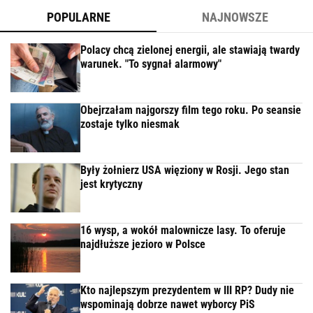
POPULARNE
NAJNOWSZE
Polacy chcą zielonej energii, ale stawiają twardy
warunek. "To sygnał alarmowy"
Obejrzałam najgorszy film tego roku. Po seansie
zostaje tylko niesmak
Były żołnierz USA więziony w Rosji. Jego stan
jest krytyczny
16 wysp, a wokół malownicze lasy. To oferuje
najdłuższe jezioro w Polsce
Kto najlepszym prezydentem w III RP? Dudy nie
wspominają dobrze nawet wyborcy PiS