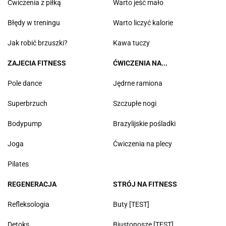
Ćwiczenia z piłką
Warto jeść mało
Błędy w treningu
Warto liczyć kalorie
Jak robić brzuszki?
Kawa tuczy
ZAJECIA FITNESS
ĆWICZENIA NA...
Pole dance
Jędrne ramiona
Superbrzuch
Szczupłe nogi
Bodypump
Brazylijskie pośladki
Joga
Ćwiczenia na plecy
Pilates
REGENERACJA
STRÓJ NA FITNESS
Refleksologia
Buty [TEST]
Detoks
Biustonosze [TEST]