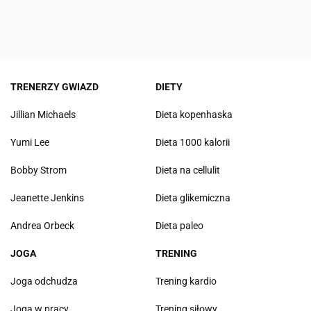
TRENERZY GWIAZD
DIETY
Jillian Michaels
Dieta kopenhaska
Yumi Lee
Dieta 1000 kalorii
Bobby Strom
Dieta na cellulit
Jeanette Jenkins
Dieta glikemiczna
Andrea Orbeck
Dieta paleo
JOGA
TRENING
Joga odchudza
Trening kardio
Joga w pracy
Trening siłowy