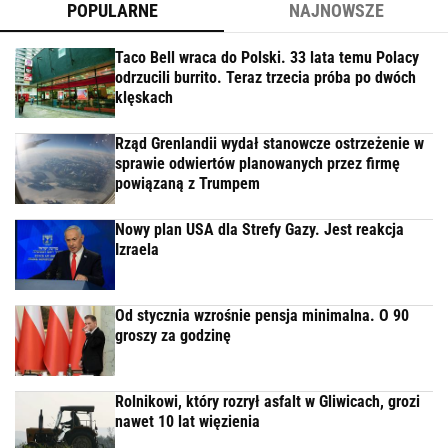
POPULARNE
NAJNOWSZE
Taco Bell wraca do Polski. 33 lata temu Polacy
odrzucili burrito. Teraz trzecia próba po dwóch
klęskach
Rząd Grenlandii wydał stanowcze ostrzeżenie w
sprawie odwiertów planowanych przez firmę
powiązaną z Trumpem
Nowy plan USA dla Strefy Gazy. Jest reakcja
Izraela
Od stycznia wzrośnie pensja minimalna. O 90
groszy za godzinę
Rolnikowi, który rozrył asfalt w Gliwicach, grozi
nawet 10 lat więzienia