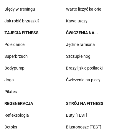
Błędy w treningu
Warto liczyć kalorie
Jak robić brzuszki?
Kawa tuczy
ZAJECIA FITNESS
ĆWICZENIA NA...
Pole dance
Jędrne ramiona
Superbrzuch
Szczupłe nogi
Bodypump
Brazylijskie pośladki
Joga
Ćwiczenia na plecy
Pilates
REGENERACJA
STRÓJ NA FITNESS
Refleksologia
Buty [TEST]
Detoks
Biustonosze [TEST]