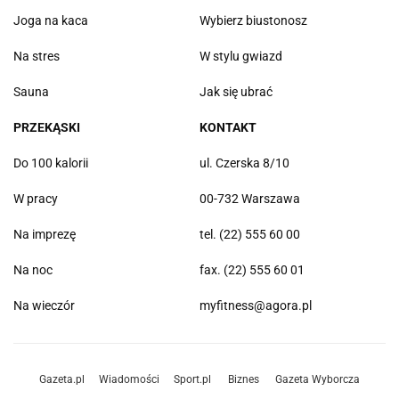
Joga na kaca
Wybierz biustonosz
Na stres
W stylu gwiazd
Sauna
Jak się ubrać
PRZEKĄSKI
KONTAKT
Do 100 kalorii
ul. Czerska 8/10
W pracy
00-732 Warszawa
Na imprezę
tel. (22) 555 60 00
Na noc
fax. (22) 555 60 01
Na wieczór
myfitness@agora.pl
Gazeta.pl
Wiadomości
Sport.pl
Biznes
Gazeta Wyborcza