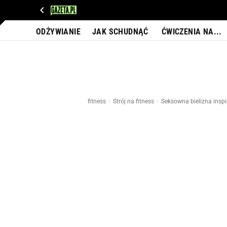
WIADOMOŚCI
NEXT
SPORT
PLOTEK
D
ODŻYWIANIE
JAK SCHUDNĄĆ
ĆWICZENIA NA...
fitness
Strój na fitness
Seksowna bielizna insp