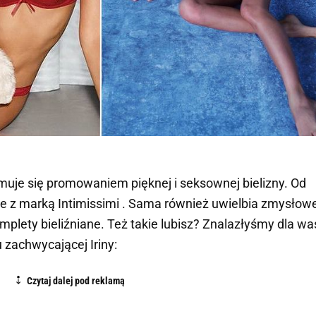
muje się promowaniem pięknej i seksownej bielizny. Od
je z marką Intimissimi . Sama również uwielbia zmysłow
plety bieliźniane. Też takie lubisz? Znalazłyśmy dla wa
 zachwycającej Iriny: