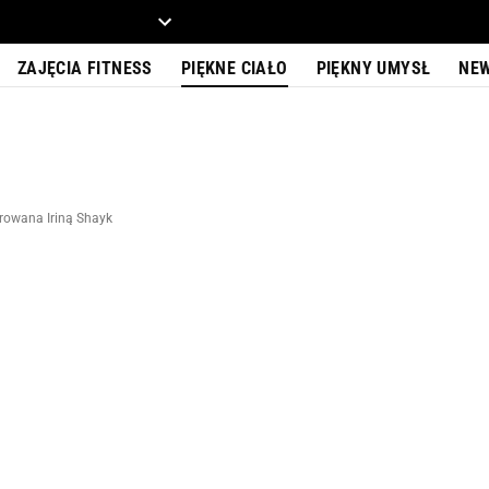
ZIECKO
MOTO
ZAJĘCIA FITNESS
PIĘKNE CIAŁO
PIĘKNY UMYSŁ
NE
irowana Iriną Shayk