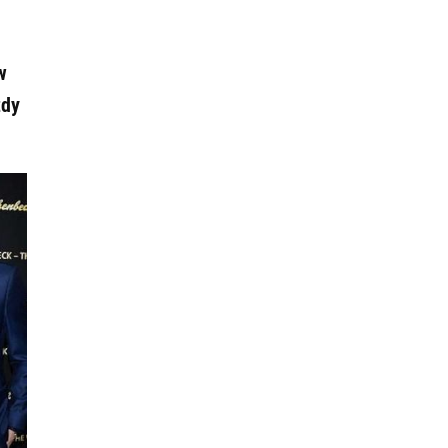
w
zdy