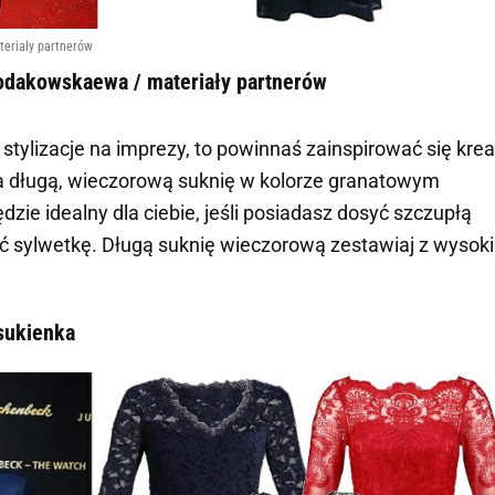
teriały partnerów
hodakowskaewa / materiały partnerów
 stylizacje na imprezy, to powinnaś zainspirować się krea
a długą, wieczorową suknię w kolorze granatowym
zie idealny dla ciebie, jeśli posiadasz dosyć szczupłą
ić sylwetkę. Długą suknię wieczorową zestawiaj z wysok
sukienka