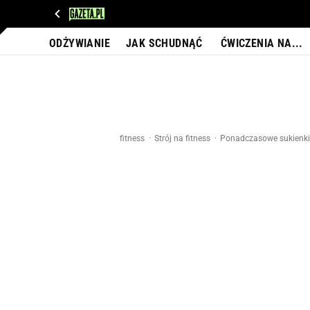
WIADOMOŚCI
NEXT
SPORT
PLOTEK
D
ODŻYWIANIE
JAK SCHUDNĄĆ
ĆWICZENIA NA...
fitness
Strój na fitness
Ponadczasowe sukienki 