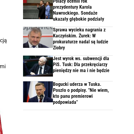
Polacy ocenili rok
prezydentury Karola
Nawrockiego. Sondaże
ukazały głębokie podziały
Sprawa wycieku nagrania z
Kaczyńskim. Żurek: W
cją
prokuraturze nadal są ludzie
Ziobry
Jest wyrok ws. subwencji dla
PiS. Tusk: Dla przekręciarzy
imi
pieniędzy nie ma i nie będzie
Bogucki uderza w Tuska.
Poszło o podpisy. "Nie wiem,
kto panu premierowi
podpowiada"