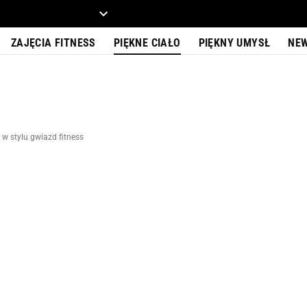
ZIECKO
MOTO
ZAJĘCIA FITNESS
PIĘKNE CIAŁO
PIĘKNY UMYSŁ
NE
w stylu gwiazd fitness