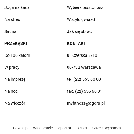
Joga na kaca
Wybierz biustonosz
Na stres
W stylu gwiazd
Sauna
Jak się ubrać
PRZEKĄSKI
KONTAKT
Do 100 kalorii
ul. Czerska 8/10
W pracy
00-732 Warszawa
Na imprezę
tel. (22) 555 60 00
Na noc
fax. (22) 555 60 01
Na wieczór
myfitness@agora.pl
Gazeta.pl
Wiadomości
Sport.pl
Biznes
Gazeta Wyborcza