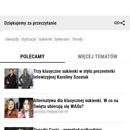
Dziękujemy za przeczytanie
Gwiazdy
Stylizacje
Sukienki
Sylwester
Trendy
POLECAMY
WIĘCEJ TEMATÓW
Trzy klasyczne sukienki w stylu prezenterki
telewizyjnej Karoliny Szostak
Alternatywa dla klasycznej sukienki. W co na
Święta ubierają się WAGs?
MATERIAŁ PROMOCYJNY PR
Zegarki Casio - przegląd najbardziej