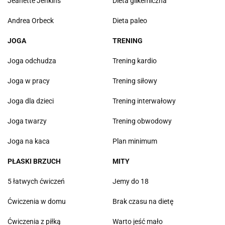
Jeanette Jenkins
Dieta glikemiczna
Andrea Orbeck
Dieta paleo
JOGA
TRENING
Joga odchudza
Trening kardio
Joga w pracy
Trening siłowy
Joga dla dzieci
Trening interwałowy
Joga twarzy
Trening obwodowy
Joga na kaca
Plan minimum
PŁASKI BRZUCH
MITY
5 łatwych ćwiczeń
Jemy do 18
Ćwiczenia w domu
Brak czasu na dietę
Ćwiczenia z piłką
Warto jeść mało