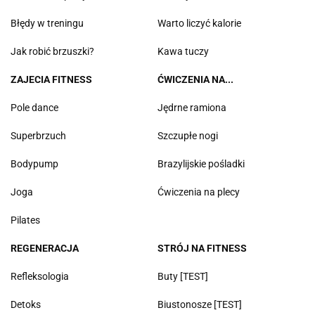
Błędy w treningu
Warto liczyć kalorie
Jak robić brzuszki?
Kawa tuczy
ZAJECIA FITNESS
ĆWICZENIA NA...
Pole dance
Jędrne ramiona
Superbrzuch
Szczupłe nogi
Bodypump
Brazylijskie pośladki
Joga
Ćwiczenia na plecy
Pilates
REGENERACJA
STRÓJ NA FITNESS
Refleksologia
Buty [TEST]
Detoks
Biustonosze [TEST]