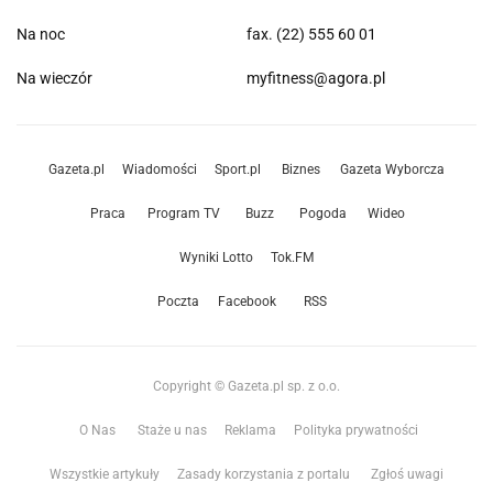
Na noc
fax. (22) 555 60 01
Na wieczór
myfitness@agora.pl
Gazeta.pl
Wiadomości
Sport.pl
Biznes
Gazeta Wyborcza
Praca
Program TV
Buzz
Pogoda
Wideo
Wyniki Lotto
Tok.FM
Poczta
Facebook
RSS
Copyright © Gazeta.pl sp. z o.o.
O Nas
Staże u nas
Reklama
Polityka prywatności
Wszystkie artykuły
Zasady korzystania z portalu
Zgłoś uwagi