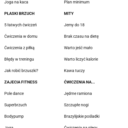
Joga na kaca
Plan minimum
PŁASKI BRZUCH
MITY
5 łatwych ćwiczeń
Jemy do 18
Ćwiczenia w domu
Brak czasu na dietę
Ćwiczenia z piłką
Warto jeść mało
Błędy w treningu
Warto liczyć kalorie
Jak robić brzuszki?
Kawa tuczy
ZAJECIA FITNESS
ĆWICZENIA NA...
Pole dance
Jędrne ramiona
Superbrzuch
Szczupłe nogi
Bodypump
Brazylijskie pośladki
Joga
Ćwiczenia na plecy