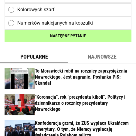
Kolorowych szarf
Numerków naklejanych na koszulki
NASTĘPNE PYTANIE
POPULARNE
NAJNOWSZE
To Morawiecki robił na rocznicy zaprzysiężenia
Nawrockiego. Jest nagranie. Posłanka PiS:
Skandal
"Koronacja", rok "prezydenta kiboli". Politycy i
dziennikarze o rocznicy prezydentury
Nawrockiego
Konfederacja grzmi, że ZUS wypłaca Ukraińcom
emerytury. O tym, że Niemcy wypłacają
świadczenia Polakom milczy