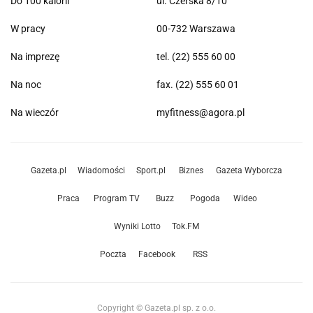
Do 100 kalorii
ul. Czerska 8/10
W pracy
00-732 Warszawa
Na imprezę
tel. (22) 555 60 00
Na noc
fax. (22) 555 60 01
Na wieczór
myfitness@agora.pl
Gazeta.pl
Wiadomości
Sport.pl
Biznes
Gazeta Wyborcza
Praca
Program TV
Buzz
Pogoda
Wideo
Wyniki Lotto
Tok.FM
Poczta
Facebook
RSS
Copyright © Gazeta.pl sp. z o.o.