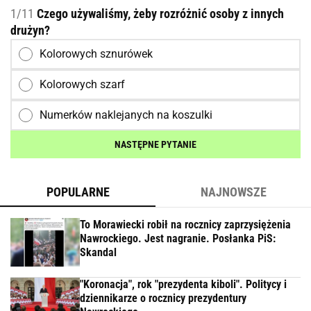
1/11
Czego używaliśmy, żeby rozróżnić osoby z innych
drużyn?
Kolorowych sznurówek
Kolorowych szarf
Numerków naklejanych na koszulki
NASTĘPNE PYTANIE
POPULARNE
NAJNOWSZE
To Morawiecki robił na rocznicy zaprzysiężenia
Nawrockiego. Jest nagranie. Posłanka PiS:
Skandal
"Koronacja", rok "prezydenta kiboli". Politycy i
dziennikarze o rocznicy prezydentury