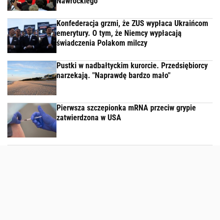
Nawrockiego
Konfederacja grzmi, że ZUS wypłaca Ukraińcom
emerytury. O tym, że Niemcy wypłacają
świadczenia Polakom milczy
Pustki w nadbałtyckim kurorcie. Przedsiębiorcy
narzekają. "Naprawdę bardzo mało"
Pierwsza szczepionka mRNA przeciw grypie
zatwierdzona w USA