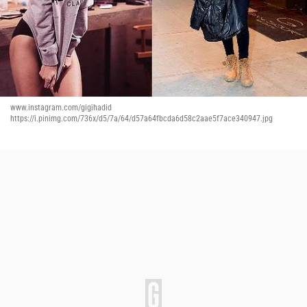
www.instagram.com/gigihadid
https://i.pinimg.com/736x/d5/7a/64/d57a64fbcda6d58c2aae5f7ace340947.jpg