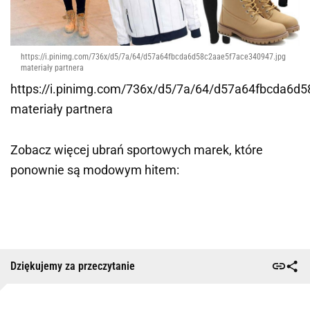
https://i.pinimg.com/736x/d5/7a/64/d57a64fbcda6d58c2aae5f7ace340947.jpg
materiały partnera
https://i.pinimg.com/736x/d5/7a/64/d57a64fbcda6d
materiały partnera
Zobacz więcej ubrań sportowych marek, które
ponownie są modowym hitem:
Dziękujemy za przeczytanie