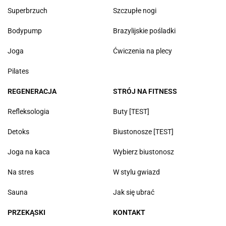
Superbrzuch
Szczupłe nogi
Bodypump
Brazylijskie pośladki
Joga
Ćwiczenia na plecy
Pilates
REGENERACJA
STRÓJ NA FITNESS
Refleksologia
Buty [TEST]
Detoks
Biustonosze [TEST]
Joga na kaca
Wybierz biustonosz
Na stres
W stylu gwiazd
Sauna
Jak się ubrać
PRZEKĄSKI
KONTAKT