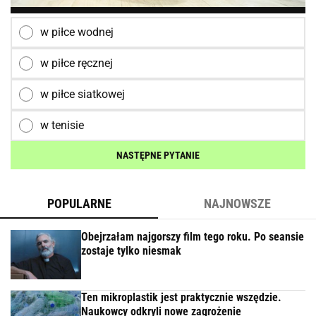
w piłce wodnej
w piłce ręcznej
w piłce siatkowej
w tenisie
NASTĘPNE PYTANIE
POPULARNE
NAJNOWSZE
Obejrzałam najgorszy film tego roku. Po seansie
zostaje tylko niesmak
Ten mikroplastik jest praktycznie wszędzie.
Naukowcy odkryli nowe zagrożenie