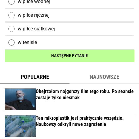
w piłce wodnej
w piłce ręcznej
w piłce siatkowej
w tenisie
NASTĘPNE PYTANIE
POPULARNE
NAJNOWSZE
Obejrzałam najgorszy film tego roku. Po seansie
zostaje tylko niesmak
Ten mikroplastik jest praktycznie wszędzie.
Naukowcy odkryli nowe zagrożenie