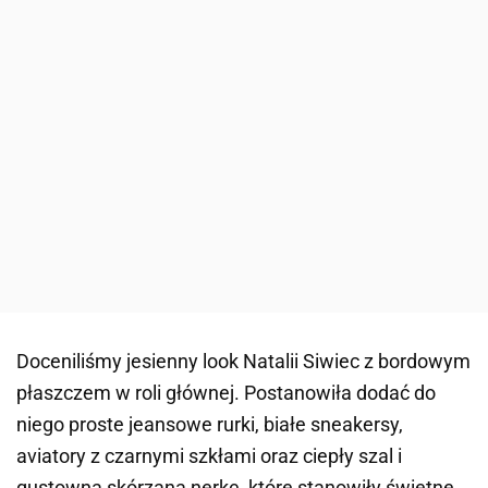
Doceniliśmy jesienny look Natalii Siwiec z bordowym
płaszczem w roli głównej. Postanowiła dodać do
niego proste jeansowe rurki, białe sneakersy,
aviatory z czarnymi szkłami oraz ciepły szal i
gustowną skórzaną nerkę, które stanowiły świetne