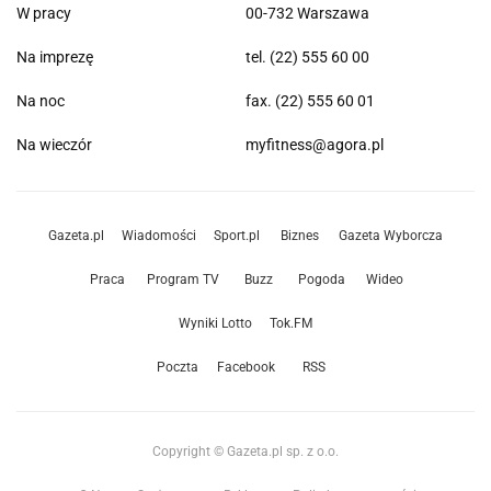
W pracy
00-732 Warszawa
Na imprezę
tel. (22) 555 60 00
Na noc
fax. (22) 555 60 01
Na wieczór
myfitness@agora.pl
Gazeta.pl
Wiadomości
Sport.pl
Biznes
Gazeta Wyborcza
Praca
Program TV
Buzz
Pogoda
Wideo
Wyniki Lotto
Tok.FM
Poczta
Facebook
RSS
Copyright © Gazeta.pl sp. z o.o.