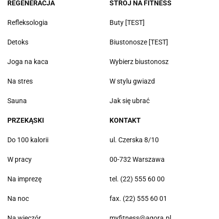
REGENERACJA
STRÓJ NA FITNESS
Refleksologia
Buty [TEST]
Detoks
Biustonosze [TEST]
Joga na kaca
Wybierz biustonosz
Na stres
W stylu gwiazd
Sauna
Jak się ubrać
PRZEKĄSKI
KONTAKT
Do 100 kalorii
ul. Czerska 8/10
W pracy
00-732 Warszawa
Na imprezę
tel. (22) 555 60 00
Na noc
fax. (22) 555 60 01
Na wieczór
myfitness@agora.pl