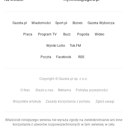
Gazeta.pl
Wiadomości
Sport.pl
Biznes
Gazeta Wyborcza
Praca
Program TV
Buzz
Pogoda
Wideo
Wyniki Lotto
Tok.FM
Poczta
Facebook
RSS
Copyright © Gazeta.pl sp. z o.o.
O Nas
Staże u nas
Reklama
Polityka prywatności
Wszystkie artykuły
Zasady korzystania z portalu
Zgłoś uwagi
Właściciel niniejszego serwisu nie wyraża zgody na zwielokrotnianie ani inne
korzystanie z utworów rozpowszechnionych w tym serwisie, w celu