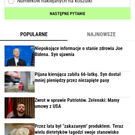
Numerków naklejanych na koszulki
NASTĘPNE PYTANIE
POPULARNE
NAJNOWSZE
Niepokojące informacje o stanie zdrowia Joe
Bidena. Syn ujawnia
Pijana kierująca zabiła 66-latkę. Syn dostał
mniej pieniędzy przez niezapięte pasy
Zwrot w sprawie Patriotów. Zełenski: Mamy
umowy z USA
Przez lata był "zakazanym" produktem. Teraz
wielu dietetyków łagodzi swoje stanowisko