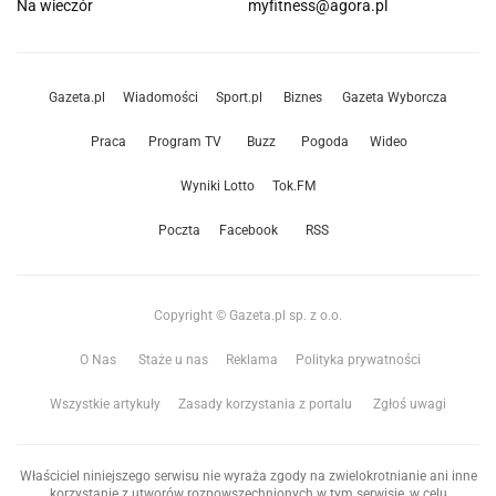
Na wieczór
myfitness@agora.pl
Gazeta.pl
Wiadomości
Sport.pl
Biznes
Gazeta Wyborcza
Praca
Program TV
Buzz
Pogoda
Wideo
Wyniki Lotto
Tok.FM
Poczta
Facebook
RSS
Copyright © Gazeta.pl sp. z o.o.
O Nas
Staże u nas
Reklama
Polityka prywatności
Wszystkie artykuły
Zasady korzystania z portalu
Zgłoś uwagi
Właściciel niniejszego serwisu nie wyraża zgody na zwielokrotnianie ani inne
korzystanie z utworów rozpowszechnionych w tym serwisie, w celu