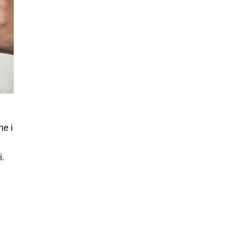
e i
i.