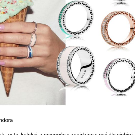
ndora
 - w tej kolekcji z pewnością znajdziecie coś dla siebie i