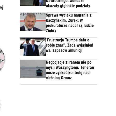
Nawrockiego. Sondaże
ukazały głębokie podziały
ej
Sprawa wycieku nagrania z
Kaczyńskim. Żurek: W
prokuraturze nadal są ludzie
Ziobry
"Frustracja Trumpa dała o
sobie znać". Żąda wyjaśnień
ws. zapasów amunicji
Negocjacje z Iranem nie po
myśli Waszyngtonu. Teheran
może zyskać kontrolę nad
cieśniną Ormuz