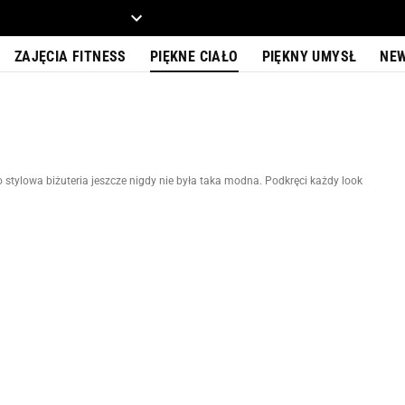
ZIECKO
MOTO
ZAJĘCIA FITNESS
PIĘKNE CIAŁO
PIĘKNY UMYSŁ
NE
o stylowa biżuteria jeszcze nigdy nie była taka modna. Podkręci każdy look