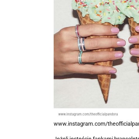
www.instagram.com/theofficialpandora
www.instagram.com/theofficialpa
Jeżeli jesteście fankami bransoletek