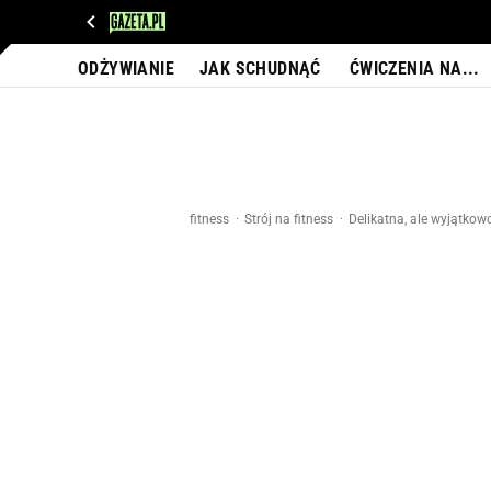
WIADOMOŚCI
NEXT
SPORT
PLOTEK
D
ODŻYWIANIE
JAK SCHUDNĄĆ
ĆWICZENIA NA...
fitness
Strój na fitness
Delikatna, ale wyjątkow