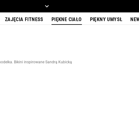
ZIECKO
MOTO
ZAJĘCIA FITNESS
PIĘKNE CIAŁO
PIĘKNY UMYSŁ
NE
modelka. Bikini inspirowane Sandrą Kubicką