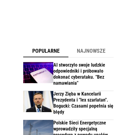
POPULARNE
NAJNOWSZE
AI stworzyło swoje ludzkie
odpowiedniki i próbowało
dokonać cyberataku. "Bez
namawiania"
Jerzy Zięba w Kancelarii
Prezydenta i "lex szarlatan".
Bogucki: Czasami popełnia się
błędy
Polskie Sieci Energetyczne
wprowadziły specjalną
procedurę z powodu upałów.