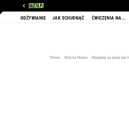
WIADOMOŚCI
NEXT
SPORT
PLOTEK
D
ODŻYWIANIE
JAK SCHUDNĄĆ
ĆWICZENIA NA...
fitness
Strój na fitness
Wyglądaj na plaży jak 