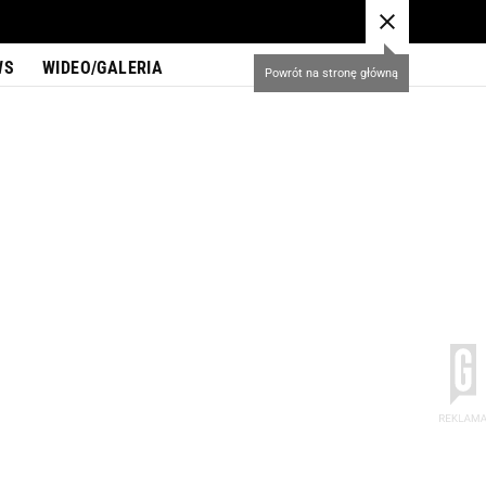
WS
WIDEO/GALERIA
Powrót na stronę główną