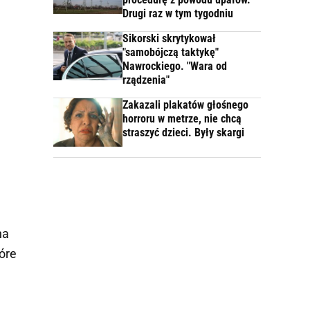
Drugi raz w tym tygodniu
Sikorski skrytykował
"samobójczą taktykę"
Nawrockiego. "Wara od
rządzenia"
Zakazali plakatów głośnego
horroru w metrze, nie chcą
straszyć dzieci. Były skargi
na
tóre