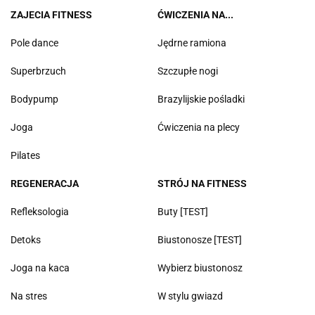
ZAJECIA FITNESS
ĆWICZENIA NA...
Pole dance
Jędrne ramiona
Superbrzuch
Szczupłe nogi
Bodypump
Brazylijskie pośladki
Joga
Ćwiczenia na plecy
Pilates
REGENERACJA
STRÓJ NA FITNESS
Refleksologia
Buty [TEST]
Detoks
Biustonosze [TEST]
Joga na kaca
Wybierz biustonosz
Na stres
W stylu gwiazd