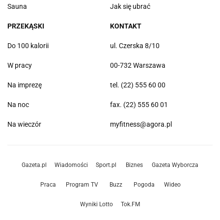
Sauna
Jak się ubrać
PRZEKĄSKI
KONTAKT
Do 100 kalorii
ul. Czerska 8/10
W pracy
00-732 Warszawa
Na imprezę
tel. (22) 555 60 00
Na noc
fax. (22) 555 60 01
Na wieczór
myfitness@agora.pl
Gazeta.pl
Wiadomości
Sport.pl
Biznes
Gazeta Wyborcza
Praca
Program TV
Buzz
Pogoda
Wideo
Wyniki Lotto
Tok.FM