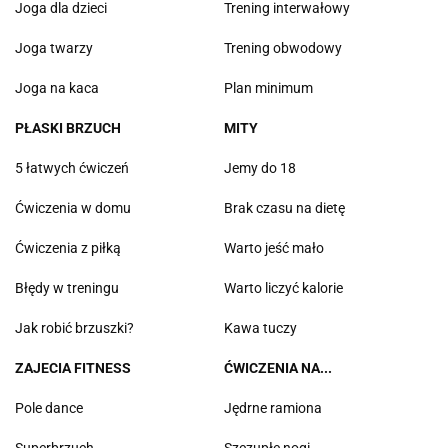
Joga dla dzieci
Trening interwałowy
Joga twarzy
Trening obwodowy
Joga na kaca
Plan minimum
PŁASKI BRZUCH
MITY
5 łatwych ćwiczeń
Jemy do 18
Ćwiczenia w domu
Brak czasu na dietę
Ćwiczenia z piłką
Warto jeść mało
Błędy w treningu
Warto liczyć kalorie
Jak robić brzuszki?
Kawa tuczy
ZAJECIA FITNESS
ĆWICZENIA NA...
Pole dance
Jędrne ramiona
Superbrzuch
Szczupłe nogi