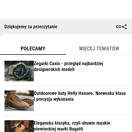
Dziękujemy za przeczytanie
POLECAMY
WIĘCEJ TEMATÓW
Zegarki Casio - przegląd najbardziej
designerskich modeli
Outdoorowe buty Helly Hansen. Norweska klasa
i precyzja wykonania
Elegancka klasyka, czyli obuwie męskie
niemieckiej marki Bugatti