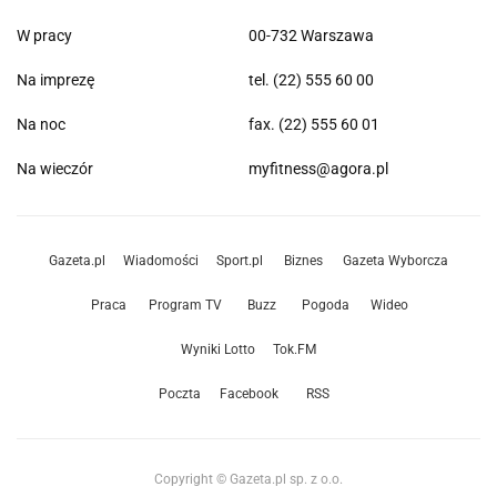
W pracy
00-732 Warszawa
Na imprezę
tel. (22) 555 60 00
Na noc
fax. (22) 555 60 01
Na wieczór
myfitness@agora.pl
Gazeta.pl
Wiadomości
Sport.pl
Biznes
Gazeta Wyborcza
Praca
Program TV
Buzz
Pogoda
Wideo
Wyniki Lotto
Tok.FM
Poczta
Facebook
RSS
Copyright © Gazeta.pl sp. z o.o.