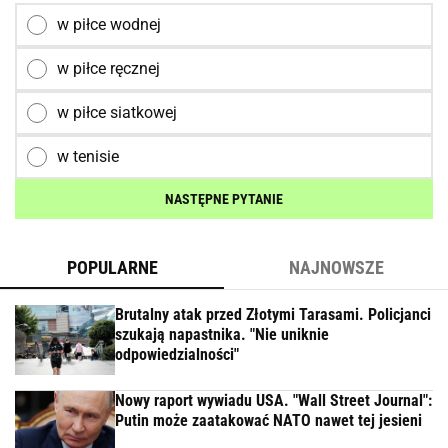
w piłce wodnej
w piłce ręcznej
w piłce siatkowej
w tenisie
NASTĘPNE PYTANIE
POPULARNE
NAJNOWSZE
Brutalny atak przed Złotymi Tarasami. Policjanci
szukają napastnika. "Nie uniknie
odpowiedzialności"
Nowy raport wywiadu USA. "Wall Street Journal":
Putin może zaatakować NATO nawet tej jesieni