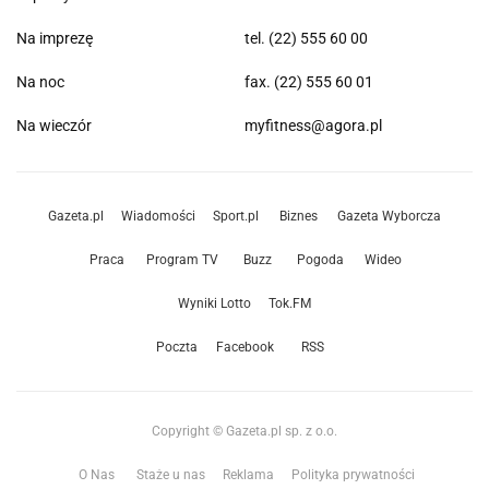
Na imprezę
tel. (22) 555 60 00
Na noc
fax. (22) 555 60 01
Na wieczór
myfitness@agora.pl
Gazeta.pl
Wiadomości
Sport.pl
Biznes
Gazeta Wyborcza
Praca
Program TV
Buzz
Pogoda
Wideo
Wyniki Lotto
Tok.FM
Poczta
Facebook
RSS
Copyright © Gazeta.pl sp. z o.o.
O Nas
Staże u nas
Reklama
Polityka prywatności