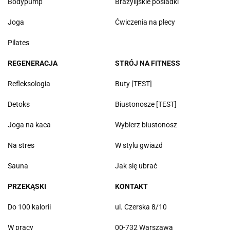
Bodypump
Brazylijskie pośladki
Joga
Ćwiczenia na plecy
Pilates
REGENERACJA
STRÓJ NA FITNESS
Refleksologia
Buty [TEST]
Detoks
Biustonosze [TEST]
Joga na kaca
Wybierz biustonosz
Na stres
W stylu gwiazd
Sauna
Jak się ubrać
PRZEKĄSKI
KONTAKT
Do 100 kalorii
ul. Czerska 8/10
W pracy
00-732 Warszawa