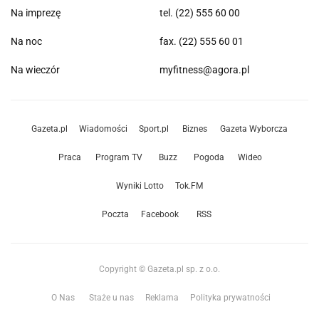
Na imprezę
tel. (22) 555 60 00
Na noc
fax. (22) 555 60 01
Na wieczór
myfitness@agora.pl
Gazeta.pl
Wiadomości
Sport.pl
Biznes
Gazeta Wyborcza
Praca
Program TV
Buzz
Pogoda
Wideo
Wyniki Lotto
Tok.FM
Poczta
Facebook
RSS
Copyright © Gazeta.pl sp. z o.o.
O Nas
Staże u nas
Reklama
Polityka prywatności