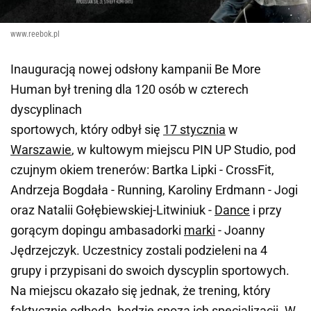
www.reebok.pl
Inauguracją nowej odsłony kampanii Be More
Human był trening dla 120 osób w czterech
dyscyplinach
sportowych, który odbył się
17 stycznia
w
Warszawie
, w kultowym miejscu PIN UP Studio, pod
czujnym okiem trenerów: Bartka Lipki - CrossFit,
Andrzeja Bogdała - Running, Karoliny Erdmann - Jogi
oraz Natalii Gołębiewskiej-Litwiniuk -
Dance
i przy
gorącym dopingu ambasadorki
marki
- Joanny
Jędrzejczyk. Uczestnicy zostali podzieleni na 4
grupy i przypisani do swoich dyscyplin sportowych.
Na miejscu okazało się jednak, że trening, który
faktycznie odbędą, będzie spoza ich specjalizacji. W