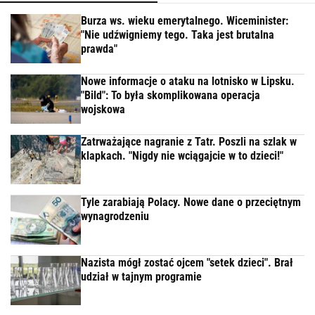
Burza ws. wieku emerytalnego. Wiceminister:
"Nie udźwigniemy tego. Taka jest brutalna
prawda"
Nowe informacje o ataku na lotnisko w Lipsku.
"Bild": To była skomplikowana operacja
wojskowa
Zatrważające nagranie z Tatr. Poszli na szlak w
klapkach. "Nigdy nie wciągajcie w to dzieci!"
Tyle zarabiają Polacy. Nowe dane o przeciętnym
wynagrodzeniu
Nazista mógł zostać ojcem "setek dzieci". Brał
udział w tajnym programie