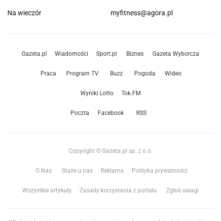
Na wieczór
myfitness@agora.pl
Gazeta.pl
Wiadomości
Sport.pl
Biznes
Gazeta Wyborcza
Praca
Program TV
Buzz
Pogoda
Wideo
Wyniki Lotto
Tok.FM
Poczta
Facebook
RSS
Copyright © Gazeta.pl sp. z o.o.
O Nas
Staże u nas
Reklama
Polityka prywatności
Wszystkie artykuły
Zasady korzystania z portalu
Zgłoś uwagi