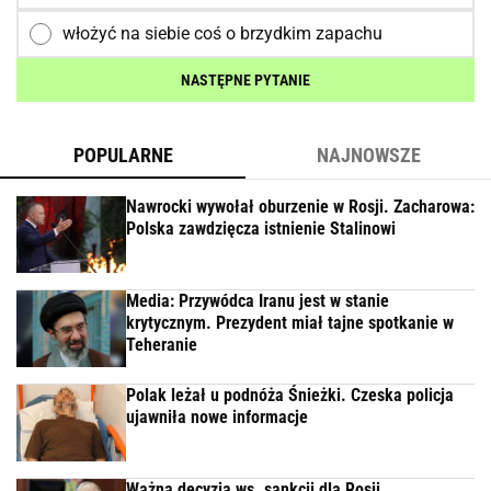
włożyć na siebie coś o brzydkim zapachu
NASTĘPNE PYTANIE
POPULARNE
NAJNOWSZE
Nawrocki wywołał oburzenie w Rosji. Zacharowa:
Polska zawdzięcza istnienie Stalinowi
Media: Przywódca Iranu jest w stanie
krytycznym. Prezydent miał tajne spotkanie w
Teheranie
Polak leżał u podnóża Śnieżki. Czeska policja
ujawniła nowe informacje
Ważna decyzja ws. sankcji dla Rosji.