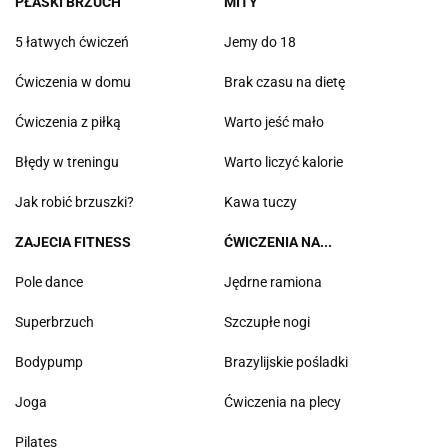
PŁASKI BRZUCH
MITY
5 łatwych ćwiczeń
Jemy do 18
Ćwiczenia w domu
Brak czasu na dietę
Ćwiczenia z piłką
Warto jeść mało
Błędy w treningu
Warto liczyć kalorie
Jak robić brzuszki?
Kawa tuczy
ZAJECIA FITNESS
ĆWICZENIA NA...
Pole dance
Jędrne ramiona
Superbrzuch
Szczupłe nogi
Bodypump
Brazylijskie pośladki
Joga
Ćwiczenia na plecy
Pilates