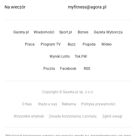
Na wieczór
myfitness@agora.pl
Gazeta.pl
Wiadomości
Sport.pl
Biznes
Gazeta Wyborcza
Praca
Program TV
Buzz
Pogoda
Wideo
Wyniki Lotto
Tok.FM
Poczta
Facebook
RSS
Copyright © Gazeta.pl sp. z o.o.
O Nas
Staże u nas
Reklama
Polityka prywatności
Wszystkie artykuły
Zasady korzystania z portalu
Zgłoś uwagi