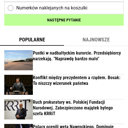
Numerków naklejanych na koszulki
NASTĘPNE PYTANIE
POPULARNE
NAJNOWSZE
Pustki w nadbałtyckim kurorcie. Przedsiębiorcy
narzekają. "Naprawdę bardzo mało"
Konflikt między prezydentem a rządem. Bosak:
To niszczy wizerunek państwa
Ruch prokuratury ws. Polskiej Fundacji
Narodowej. Zabezpieczono majątek byłego
szefa KRRiT
Polacy ocenili weta Nawrockiego. Dominuje