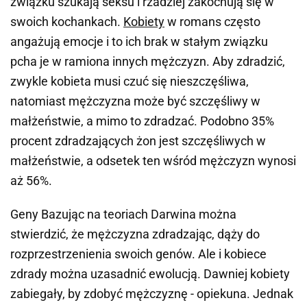
związku szukają seksu i rzadziej zakochują się w
swoich kochankach.
Kobiety
w romans często
angażują emocje i to ich brak w stałym związku
pcha je w ramiona innych mężczyzn. Aby zdradzić,
zwykle kobieta musi czuć się nieszczęśliwa,
natomiast mężczyzna może być szczęśliwy w
małżeństwie, a mimo to zdradzać. Podobno 35%
procent zdradzających żon jest szczęśliwych w
małżeństwie, a odsetek ten wśród mężczyzn wynosi
aż 56%.
Geny Bazując na teoriach Darwina można
stwierdzić, że mężczyzna zdradzając, dąży do
rozprzestrzenienia swoich genów. Ale i kobiece
zdrady można uzasadnić ewolucją. Dawniej kobiety
zabiegały, by zdobyć mężczyznę - opiekuna. Jednak