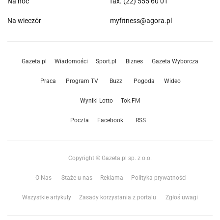
Na noc
fax. (22) 555 60 01
Na wieczór
myfitness@agora.pl
Gazeta.pl
Wiadomości
Sport.pl
Biznes
Gazeta Wyborcza
Praca
Program TV
Buzz
Pogoda
Wideo
Wyniki Lotto
Tok.FM
Poczta
Facebook
RSS
Copyright © Gazeta.pl sp. z o.o.
O Nas
Staże u nas
Reklama
Polityka prywatności
Wszystkie artykuły
Zasady korzystania z portalu
Zgłoś uwagi