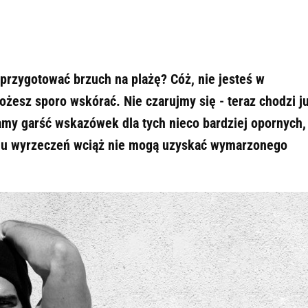
y przygotować brzuch na plażę? Cóż, nie jesteś w
ożesz sporo wskórać. Nie czarujmy się - teraz chodzi j
amy garść wskazówek dla tych nieco bardziej opornych,
ielu wyrzeczeń wciąż nie mogą uzyskać wymarzonego