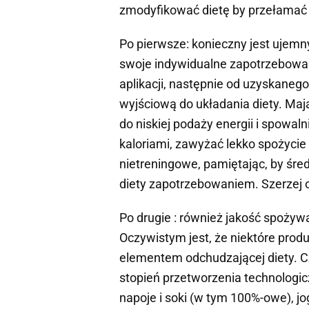
zmodyfikować dietę by przełamać
Po pierwsze: konieczny jest ujemny
swoje indywidualne zapotrzebowan
aplikacji, następnie od uzyskaneg
wyjściową do układania diety. Maj
do niskiej podaży energii i spowa
kaloriami, zawyżać lekko spożyci
nietreningowe, pamiętając, by śre
diety zapotrzebowaniem. Szerzej o 
Po drugie : również jakość spożyw
Oczywistym jest, że niektóre prod
elementem odchudzającej diety. C
stopień przetworzenia technologic
napoje i soki (w tym 100%-owe), j