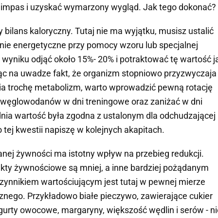
 impas i uzyskać wymarzony wygląd. Jak tego dokonać?
 bilans kaloryczny. Tutaj nie ma wyjątku, musisz ustalić
ie energetyczne przy pomocy wzoru lub specjalnej
o wyniku odjąć około 15%- 20% i potraktować tę wartość j
ąc na uwadze fakt, że organizm stopniowo przyzwyczaja 
lnia trochę metabolizm, warto wprowadzić pewną rotację
e węglowodanów w dni treningowe oraz zaniżać w dni
dnia wartość była zgodna z ustalonym dla odchudzającej
tej kwestii napiszę w kolejnych akapitach.
anej żywności ma istotny wpływ na przebieg redukcji.
ukty żywnościowe są mniej, a inne bardziej pożądanym
zynnikiem wartościującym jest tutaj w pewnej mierze
znego. Przykładowo białe pieczywo, zawierające cukier
ogurty owocowe, margaryny, większość wędlin i serów - ni