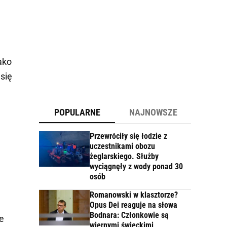
ako
się
POPULARNE
NAJNOWSZE
Przewróciły się łodzie z
uczestnikami obozu
żeglarskiego. Służby
wyciągnęły z wody ponad 30
osób
Romanowski w klasztorze?
Opus Dei reaguje na słowa
Bodnara: Członkowie są
e
wiernymi świeckimi