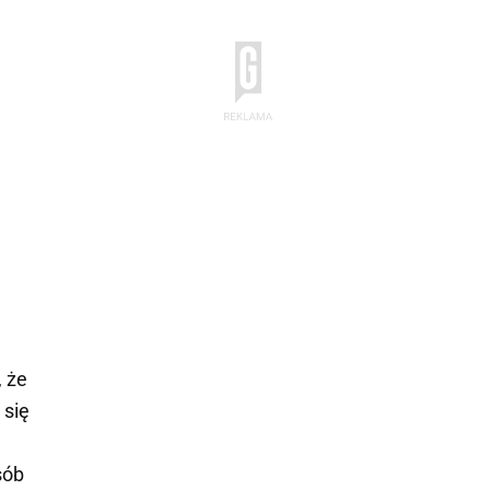
, że
 się
sób