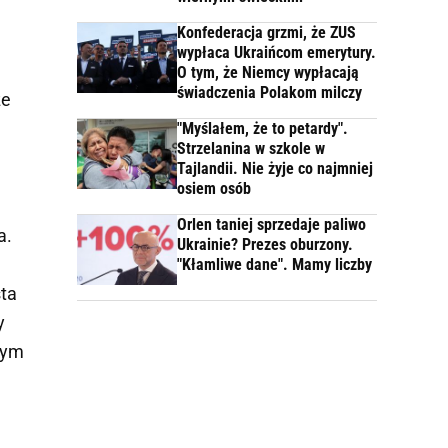
Konfederacja grzmi, że ZUS
wypłaca Ukraińcom emerytury.
O tym, że Niemcy wypłacają
świadczenia Polakom milczy
że
"Myślałem, że to petardy".
Strzelanina w szkole w
Tajlandii. Nie żyje co najmniej
osiem osób
Orlen taniej sprzedaje paliwo
a.
Ukrainie? Prezes oburzony.
"Kłamliwe dane". Mamy liczby
sta
y
mym