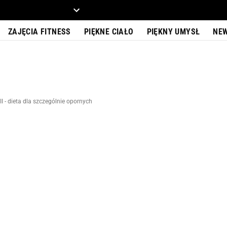
ZIECKO
MOTO
ZAJĘCIA FITNESS
PIĘKNE CIAŁO
PIĘKNY UMYSŁ
NE
I - dieta dla szczególnie opornych