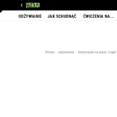
WIADOMOŚCI
NEXT
SPORT
PLOTEK
D
ODŻYWIANIE
JAK SCHUDNĄĆ
ĆWICZENIA NA...
fitness
odżywianie
Sześciopak na plaży. Część I