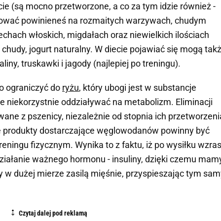
cie (są mocno przetworzone, a co za tym idzie również -
zować powinieneś na rozmaitych warzywach, chudym
zechach włoskich, migdałach oraz niewielkich ilościach
 chudy, jogurt naturalny. W diecie pojawiać się mogą tak
iny, truskawki i jagody (najlepiej po treningu).
to ograniczyć do
ryżu
, który ubogi jest w substancje
 niekorzystnie oddziaływać na metabolizm. Eliminacji
ne z pszenicy, niezależnie od stopnia ich przetworzeni
nne produkty dostarczające węglowodanów powinny być
ningu fizycznym. Wynika to z faktu, iż po wysiłku wzra
działanie ważnego hormonu - insuliny, dzięki czemu mam
w dużej mierze zasilą mięśnie, przyspieszając tym sa