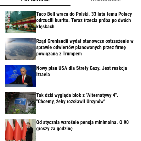
Taco Bell wraca do Polski. 33 lata temu Polacy
odrzucili burrito. Teraz trzecia próba po dwóch
klęskach
Rząd Grenlandii wydał stanowcze ostrzeżenie w
sprawie odwiertów planowanych przez firmę
powiązaną z Trumpem
Nowy plan USA dla Strefy Gazy. Jest reakcja
Izraela
Tak dziś wygląda blok z "Alternatywy 4".
"Chcemy, żeby rozsławił Ursynów"
Od stycznia wzrośnie pensja minimalna. O 90
groszy za godzinę