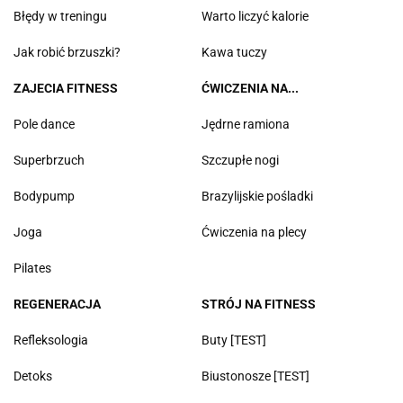
Błędy w treningu
Warto liczyć kalorie
Jak robić brzuszki?
Kawa tuczy
ZAJECIA FITNESS
ĆWICZENIA NA...
Pole dance
Jędrne ramiona
Superbrzuch
Szczupłe nogi
Bodypump
Brazylijskie pośladki
Joga
Ćwiczenia na plecy
Pilates
REGENERACJA
STRÓJ NA FITNESS
Refleksologia
Buty [TEST]
Detoks
Biustonosze [TEST]