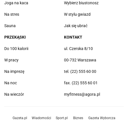
Joga na kaca
Wybierz biustonosz
Na stres
W stylu gwiazd
Sauna
Jak się ubrać
PRZEKĄSKI
KONTAKT
Do 100 kalorii
ul. Czerska 8/10
W pracy
00-732 Warszawa
Na imprezę
tel. (22) 555 60 00
Na noc
fax. (22) 555 60 01
Na wieczór
myfitness@agora.pl
Gazeta.pl
Wiadomości
Sport.pl
Biznes
Gazeta Wyborcza