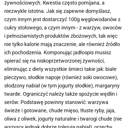
żywnościowych. Kwestia często pomijana, a
niezwykle istotna. Jak się zapewne domyślasz,
czym innym jest dostarczyć 100g węglowodanów z
cukry stołowego, a czym innym - z warzyw, owoców
i pełnoziarnistych produktów zbożowych, tak więc
nie tylko kalorie mają znaczenie, ale również źródło
ich pochodzenia. Komponując jadłospis musisz
opierać się na niskoprzetworzonej żywności,
eliminując z diety wszystkie śmieci takie jak: białe
pieczywo, słodkie napoje (również soki owocowe),
słodzony nabiał (w tym jogurty słodkie), margaryny
twarde. Ograniczyć należy także spożycie wędlin i
serów. Podstawę powinny stanowić: warzywa
świeże i gotowane, chude mięso, tłuste ryby, jaja,
oliwa z oliwek, jogurty naturalne i twarogi chude (nie
wszyscy jednak dobrze tolerują nabiał), orzechy