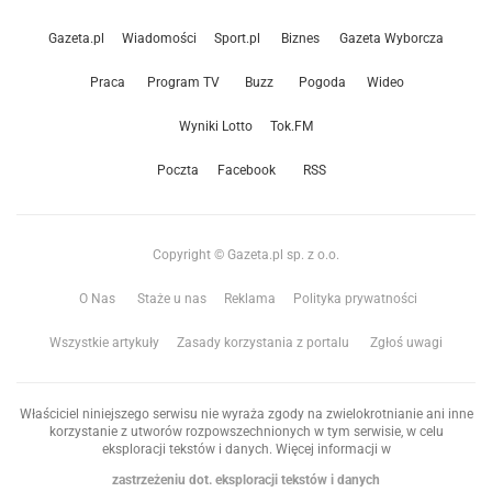
Gazeta.pl
Wiadomości
Sport.pl
Biznes
Gazeta Wyborcza
Praca
Program TV
Buzz
Pogoda
Wideo
Wyniki Lotto
Tok.FM
Poczta
Facebook
RSS
Copyright © Gazeta.pl sp. z o.o.
O Nas
Staże u nas
Reklama
Polityka prywatności
Wszystkie artykuły
Zasady korzystania z portalu
Zgłoś uwagi
Właściciel niniejszego serwisu nie wyraża zgody na zwielokrotnianie ani inne
korzystanie z utworów rozpowszechnionych w tym serwisie, w celu
eksploracji tekstów i danych. Więcej informacji w
zastrzeżeniu dot. eksploracji tekstów i danych