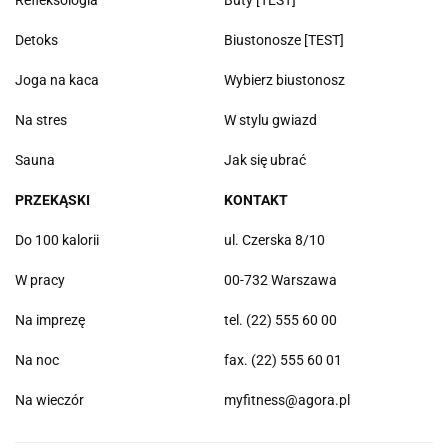
Refleksologia
Buty [TEST]
Detoks
Biustonosze [TEST]
Joga na kaca
Wybierz biustonosz
Na stres
W stylu gwiazd
Sauna
Jak się ubrać
PRZEKĄSKI
KONTAKT
Do 100 kalorii
ul. Czerska 8/10
W pracy
00-732 Warszawa
Na imprezę
tel. (22) 555 60 00
Na noc
fax. (22) 555 60 01
Na wieczór
myfitness@agora.pl